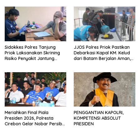
Sidokkes Polres Tanjung
JJOS Polres Priok Pastikan
Priok Laksanakan Skrining
Debarkasi Kapal KM. Kelud
Risiko Penyakit Jantung
dari Batam Berjalan Aman,
Koroner bagi Personel PNPP
Tertib, dan Lancar
Meriahkan Final Piala
PENGGANTIAN KAPOLRI,
Presiden 2026, Polresta
KOMPETENSI ABSOLUT
Cirebon Gelar Nobar Persib
PRESIDEN
vs Persebaya dan Bagi-Bagi
Motor Listrik