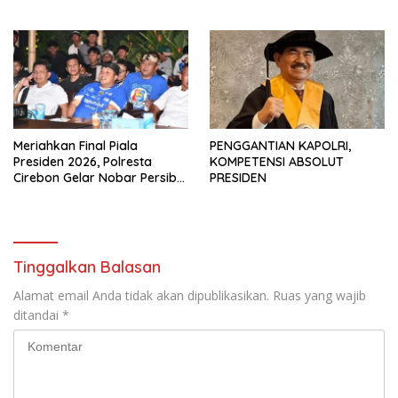
Koroner bagi Personel PNPP
Tertib, dan Lancar
Meriahkan Final Piala
PENGGANTIAN KAPOLRI,
Presiden 2026, Polresta
KOMPETENSI ABSOLUT
Cirebon Gelar Nobar Persib
PRESIDEN
vs Persebaya dan Bagi-Bagi
Motor Listrik
Tinggalkan Balasan
Alamat email Anda tidak akan dipublikasikan.
Ruas yang wajib
ditandai
*