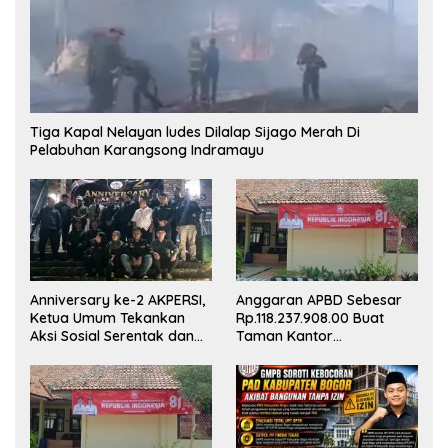
Tiga Kapal Nelayan ludes Dilalap Sijago Merah Di
Pelabuhan Karangsong Indramayu
Anniversary ke-2 AKPERSI,
Anggaran APBD Sebesar
Ketua Umum Tekankan
Rp.118.237.908.00 Buat
Aksi Sosial Serentak dan
Taman Kantor
Targetkan Pendaftaran
Kemewahan yang Tak
Konstituen ke Dewan Pers
Masuk Akal, Harus
Dipertanggungjawabkan
Secara Terbuka!