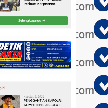
Perkuat Kerjasama
Indonesia – Kamboja
untuk Kemajuan Tata
Kelola ASN di ASEAN
Selengkapnya
lri
Agustus 6, 2026
PENGGANTIAN KAPOLRI,
KOMPETENSI ABSOLUT