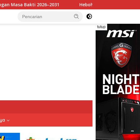
31
Heboh Potongan Video Zulhas Soal Padi-Sawit, BM 
tutup
nya