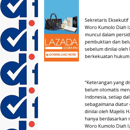
Sekretaris Eksekuti
Woro Kumolo Diah I
muncul dalam persi
pembuktian dan bel
sebelum dinilai oleh
berkekuatan hukum t
“Keterangan yang di
belum otomatis menj
Indonesia, setiap da
sebagaimana diatur 
dinilai oleh Majelis
hanya berdasarkan n
Woro Kumolo Diah Iz