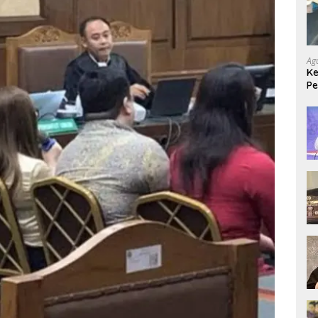
Ag
Ke
P
Ma