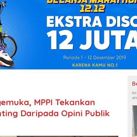
B
In
an
gemuka, MPPI Tekankan
ting Daripada Opini Publik