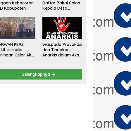
ugaan Kebocoran
Daftar Bakal Calon
AD Kabupaten
Kepala Desa
gor, Minta
Sumberurip Diantar
aluasi Total
Keluarga Dan
engawasan
Ratusan Pendukung
angunan Tak
ke Meja Panitia
rizin
ARWAH PERS
Waspada Provokasi
UJI: Jurnalis
dan Tindakan
ningan Gelar Aksi
Anarkis dalam Aksi
mai Tolak Stigma
Unjuk Rasa di Bulan
ondo Ireng”,
Agustus 2026
gas Minta
Selengkapnya
esiden Hargai
ofesi Wartawan