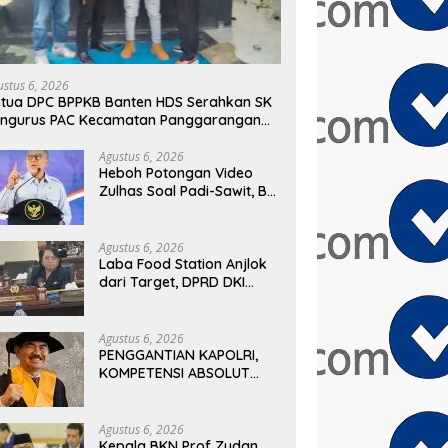
ustus 6, 2026
tua DPC BPPKB Banten HDS Serahkan SK
engurus PAC Kecamatan Panggarangan
sa Bakti 2026–2031
Agustus 6, 2026
Heboh Potongan Video
Zulhas Soal Padi-Sawit, BM
PAN Bongkar Konteks
Aslinya yang
Disembunyikan
Agustus 6, 2026
Laba Food Station Anjlok
dari Target, DPRD DKI
Soroti Kinerja BUMD
Pangan
Agustus 6, 2026
PENGGANTIAN KAPOLRI,
KOMPETENSI ABSOLUT
PRESIDEN
Agustus 6, 2026
Kepala BKN Prof Zudan