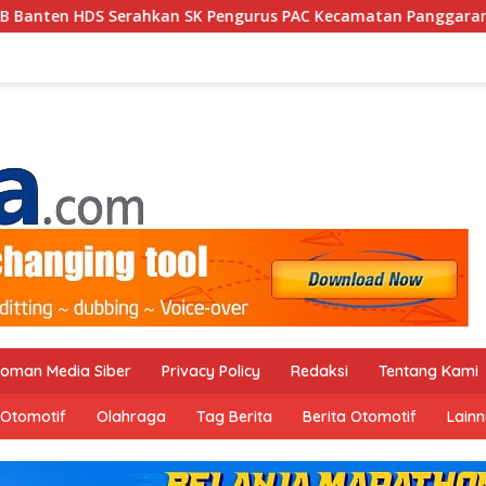
SK Pengurus PAC Kecamatan Panggarangan Masa Bakti 2026–20
oman Media Siber
Privacy Policy
Redaksi
Tentang Kami
Otomotif
Olahraga
Tag Berita
Berita Otomotif
Lain