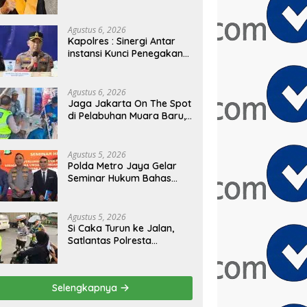
PRESIDEN
Agustus 6, 2026
Kapolres : Sinergi Antar
instansi Kunci Penegakan
Hukum dan Perlindungan
Masyarakat, Bea Cukai
Tanjung Priok Gagalkan
Agustus 6, 2026
Penyelundupan Harley-
Jaga Jakarta On The Spot
Davidson Bekas.
di Pelabuhan Muara Baru,
Polres Pelabuhan Tanjung
Priok Perkuat Sinergi
Kamtibmas Bersama
Agustus 5, 2026
Masyarakat
Polda Metro Jaya Gelar
Seminar Hukum Bahas
Perluasan Objek
Praperadilan dalam
KUHAP Baru
Agustus 5, 2026
Si Caka Turun ke Jalan,
Satlantas Polresta
Tangerang Edukasi
Pengendara di Titik Rawan
Kecelakaan
Selengkapnya