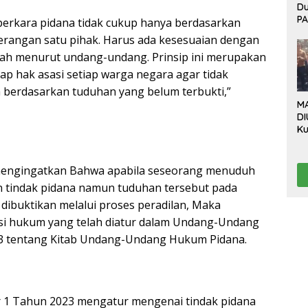
D
P
erkara pidana tidak cukup hanya berdasarkan
Bo
rangan satu pihak. Harus ada kesesuaian dengan
Ev
g sah menurut undang-undang. Prinsip ini merupakan
P
B
ap hak asasi setiap warga negara agar tidak
Be
ya berdasarkan tuduhan yang belum terbukti,”
M
DI
Ku
Da
“L
Te
 mengingatkan Bahwa apabila seseorang menuduh
Pr
n tindak pidana namun tuduhan tersebut pada
Pr
 dibuktikan melalui proses peradilan, Maka
si hukum yang telah diatur dalam Undang-Undang
 tentang Kitab Undang-Undang Hukum Pidana.
 1 Tahun 2023 mengatur mengenai tindak pidana