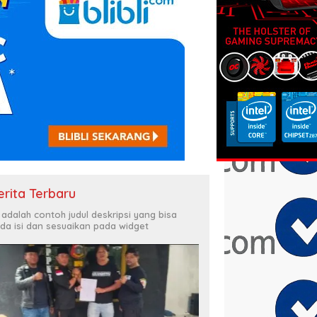
erita Terbaru
i adalah contoh judul deskripsi yang bisa
da isi dan sesuaikan pada widget