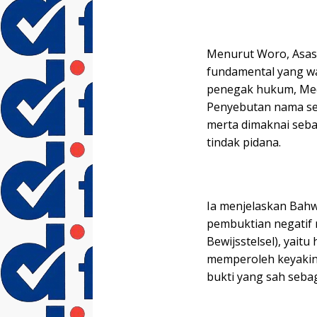
Menurut Woro, Asas
fundamental yang wa
penegak hukum, Med
Penyebutan nama ses
merta dimaknai seba
tindak pidana.
Ia menjelaskan Bah
pembuktian negatif 
Bewijsstelsel), yait
memperoleh keyakin
bukti yang sah seba