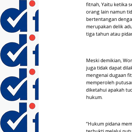
fitnah, Yaitu ketik
orang lain namun t
bertentangan dengan
merupakan delik ad
tiga tahun atau pida
Meski demikian, Wo
juga tidak dapat di
mengenai dugaan fit
memperoleh putusan
diketahui apakah tu
hukum.
“Hukum pidana memb
terbukti melalui pu