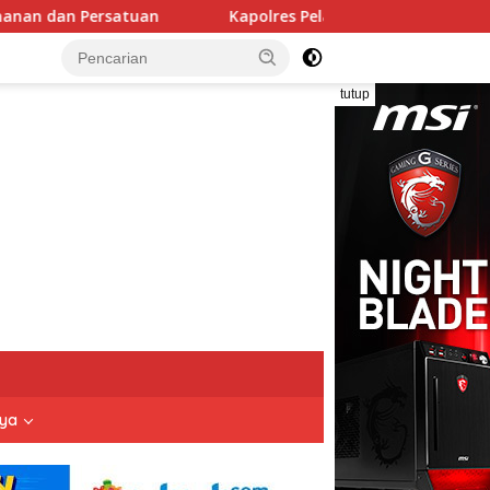
Kapolres Pelabuhan Tanjung Priok Perkuat Sinergi dengan T
tutup
nya