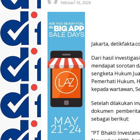
Februari 16, 2026
Jakarta, detikfakta.c
Dari hasil investiga
mendapat sorotan da
sengketa Hukum Jual
Pemerhati Hukum, Hi
kepada wartawan, Sen
Setelah dilakukan i
dokumen pemberitaa
sebagai berikut:
“PT Bhakti Investam