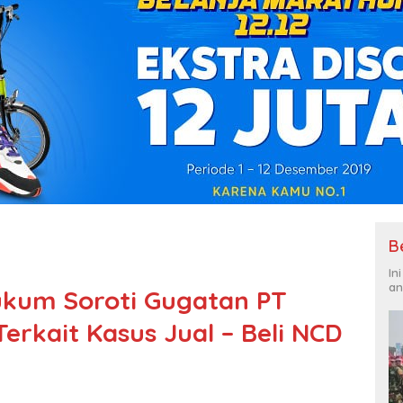
B
In
an
ukum Soroti Gugatan PT
rkait Kasus Jual – Beli NCD