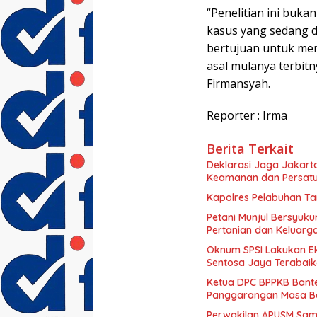
“Penelitian ini buk
kasus yang sedang di
bertujuan untuk mem
asal mulanya terbit
Firmansyah.
Reporter : Irma
Berita Terkait
Deklarasi Jaga Jakart
Keamanan dan Persat
Kapolres Pelabuhan Tan
Petani Munjul Bersyuk
Pertanian dan Keluarg
Oknum SPSI Lakukan Ek
Sentosa Jaya Terabai
Ketua DPC BPPKB Bant
Panggarangan Masa Ba
Perwakilan APUSM Samb