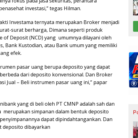
nya fokus pada jasa sekuritas, perantara
enasehat investasi,” tegas Hilman.
akti Investama ternyata merupakan Broker menjadi
surat-surat berharga, Dimana seperti produk
ate of Deposit (NCD) yang umumnya dilayani oleh
s, Bank Kustodian, atau Bank umum yang memiliki
ang efek.
trumen pasar uang berupa deposito yang dapat
berbeda dari deposito konvensional. Dan Broker
si Jual – Beli instrumen pasar uang ini,” papar
ibank yang di beli oleh PT CMNP adalah sah dan
tu merupakan simpanan dalam bentuk deposito
Po
ti penyimpanannya dapat dipindahtangankan. Dan
t deposito dibayarkan