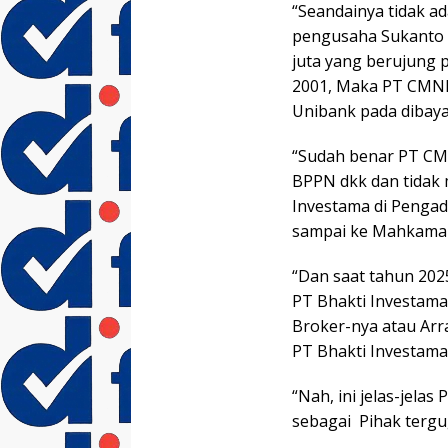
“Seandainya tidak a
pengusaha Sukanto T
juta yang berujung 
2001, Maka PT CMNP
Unibank pada dibaya
“Sudah benar PT CM
BPPN dkk dan tidak
Investama di Pengad
sampai ke Mahkamah
“Dan saat tahun 20
PT Bhakti Investama
Broker-nya atau Arr
PT Bhakti Investama 
“Nah, ini jelas-jel
sebagai Pihak tergug