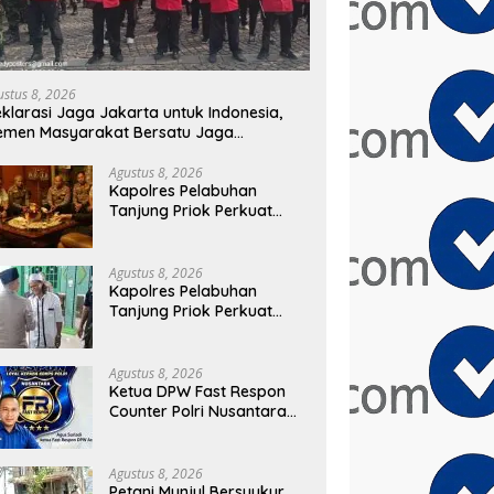
ustus 8, 2026
klarasi Jaga Jakarta untuk Indonesia,
emen Masyarakat Bersatu Jaga
eamanan dan Persatuan
Agustus 8, 2026
Kapolres Pelabuhan
Tanjung Priok Perkuat
Sinergi dengan Tokoh
Masyarakat Jakarta
Utara, Bahas Kamtibmas
Agustus 8, 2026
dan Kerukunan
Kapolres Pelabuhan
Tanjung Priok Perkuat
Sinergi dengan PWI-LS DKI
Jakarta
Agustus 8, 2026
Ketua DPW Fast Respon
Counter Polri Nusantara
Aceh Apresiasi Kepedulian
Sosial Medco kepada
Masyarakat Aceh Timur
Agustus 8, 2026
Petani Munjul Bersyukur,