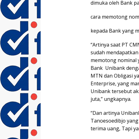
dimuka oleh Bank pa
cara memotong nomi
kepada Bank yang me
“Artinya saat PT CM
sudah mendapatkan 
memotong nominal y
Bank Unibank dengan 
MTN dan Obligasi y
Enterprise, yang ma
Unibank tersebut a
juta,” ungkapnya.
“Dan artinya Uniba
Tanoesoedibjo yang 
terima uang, Tapi ya