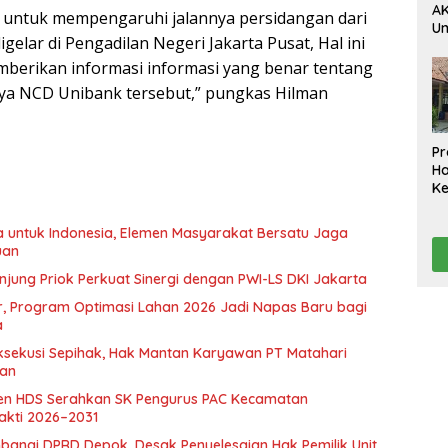
AK
an untuk mempengaruhi jalannya persidangan dari
U
gelar di Pengadilan Negeri Jakarta Pusat, Hal ini
Ak
da
berikan informasi informasi yang benar tentang
Pe
nya NCD Unibank tersebut,” pungkas Hilman
Ko
D
Pr
H
K
A
Te
a untuk Indonesia, Elemen Masyarakat Bersatu Jaga
Ta
uan
jung Priok Perkuat Sinergi dengan PWI-LS DKI Jakarta
ur, Program Optimasi Lahan 2026 Jadi Napas Baru bagi
a
sekusi Sepihak, Hak Mantan Karyawan PT Matahari
kan
en HDS Serahkan SK Pengurus PAC Kecamatan
kti 2026–2031
angi DPRD Depok, Desak Penyelesaian Hak Pemilik Unit