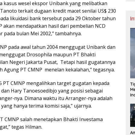
da kasus wesel ekspor Unibank yang melibatkan
anoto terkait dugaan kredit macet senilai US$ 230
pada likuidasi bank tersebut pada 29 Oktober tahun
I
 akan mendapatkan hasil dari pembelian NCD
r pada bulan Mei 2002,” tambahnya.
NP pada awal tahun 2004 menggugat Unibank dan
 menggugat Drosophila maupun PT Bhakti
ilan Negeri Jakarta Pusat, Tetapi hasil gugatannya
 Agung PT CMNP menelan kekalahan,” tegasnya.
25 PT CMNP mengalihkan target gugatan kepada
Ti
Me
 dan Hary Tanoesoedibjo yang posisi sebagai
I
anger-nya. Dimana waktu itu Arranger-nya adalah
yang hanya terima komisi saja,” ujarnya.
as PT CMNP salah menetapkan Bhakti Investama
at,” tegas Hilman.
An