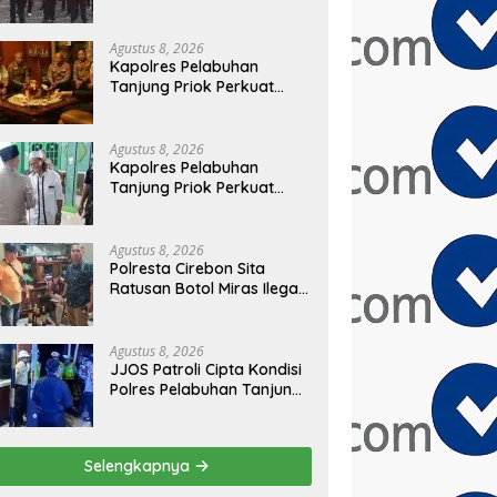
Masyarakat Bersatu Jaga
Keamanan dan Persatuan
Agustus 8, 2026
Kapolres Pelabuhan
Tanjung Priok Perkuat
Sinergi dengan Tokoh
Masyarakat Jakarta
Utara, Bahas Kamtibmas
Agustus 8, 2026
dan Kerukunan
Kapolres Pelabuhan
Tanjung Priok Perkuat
Sinergi dengan PWI-LS DKI
Jakarta
Agustus 8, 2026
Polresta Cirebon Sita
Ratusan Botol Miras Ilegal
dalam Ops Pekat
Agustus 8, 2026
JJOS Patroli Cipta Kondisi
Polres Pelabuhan Tanjung
Priok, Antisipasi Kejahatan
Jalanan dan Gangguan
Kamtibmas
Selengkapnya