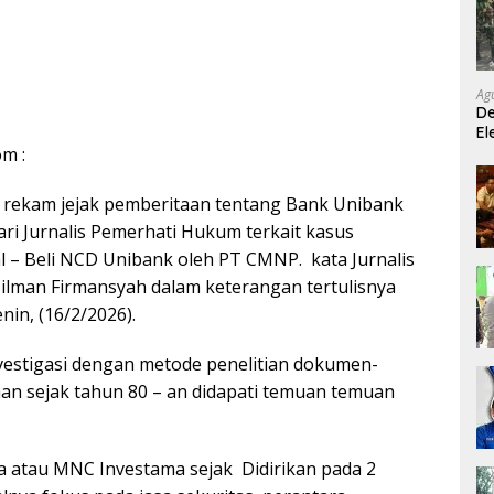
Ag
De
El
K
om :
si rekam jejak pemberitaan tentang Bank Unibank
ri Jurnalis Pemerhati Hukum terkait kasus
 – Beli NCD Unibank oleh PT CMNP. kata Jurnalis
lman Firmansyah dalam keterangan tertulisnya
in, (16/2/2026).
nvestigasi dengan metode penelitian dokumen-
n sejak tahun 80 – an didapati temuan temuan
a atau MNC Investama sejak Didirikan pada 2