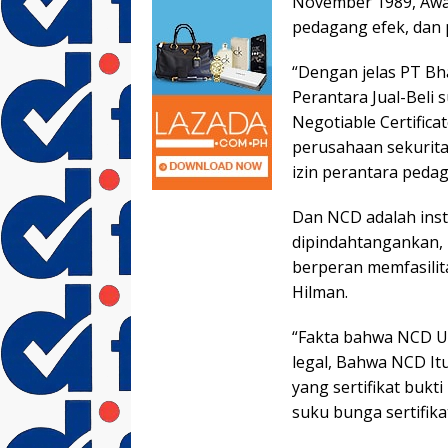
November 1989, Awal
pedagang efek, dan p
“Dengan jelas PT Bh
Perantara Jual-Beli 
Negotiable Certific
perusahaan sekurita
izin perantara pedag
Dan NCD adalah ins
dipindahtangankan, 
berperan memfasilita
Hilman.
“Fakta bahwa NCD Un
legal, Bahwa NCD I
yang sertifikat buk
suku bunga sertifika