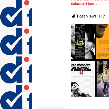
Saladdin Mansion
Post Views:
117