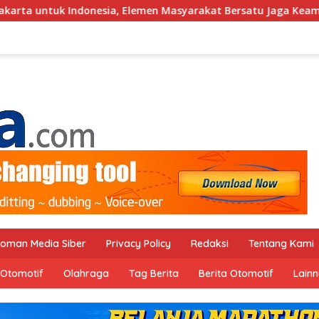
lemen Masyarakat Bersatu Jaga Keamanan dan Persatuan
oman Media Siber
Privacy Policy
Redaksi
Tentang Kami
Otomotif
Olahraga
Tag Berita
Berita Otomotif
Lain