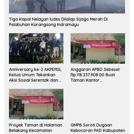
Tiga Kapal Nelayan ludes Dilalap Sijago Merah Di
Pelabuhan Karangsong Indramayu
Anniversary ke-2 AKPERSI,
Anggaran APBD Sebesar
Ketua Umum Tekankan
Rp.118.237.908.00 Buat
Aksi Sosial Serentak dan
Taman Kantor
Targetkan Pendaftaran
Kemewahan yang Tak
Konstituen ke Dewan Pers
Masuk Akal, Harus
Dipertanggungjawabkan
Secara Terbuka!
Proyek Taman di Halaman
GMPB Soroti Dugaan
Belakang Kecamatan
Kebocoran PAD Kabupaten