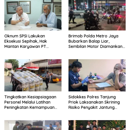
Oknum SPSI Lakukan
Brimob Polda Metro Jaya
Eksekusi Sepihak, Hak
Bubarkan Balap Liar,
Mantan Karyawan PT
Sembilan Motor Diamankan
Matahari Sentosa Jaya
di Jakarta Timur
Terabaikan
Tingkatkan Kesiapsiagaan
Sidokkes Polres Tanjung
Personel Melalui Latihan
Priok Laksanakan Skrining
Peningkatan Kemampuan
Risiko Penyakit Jantung
Dalmas
Koroner bagi Personel PNPP