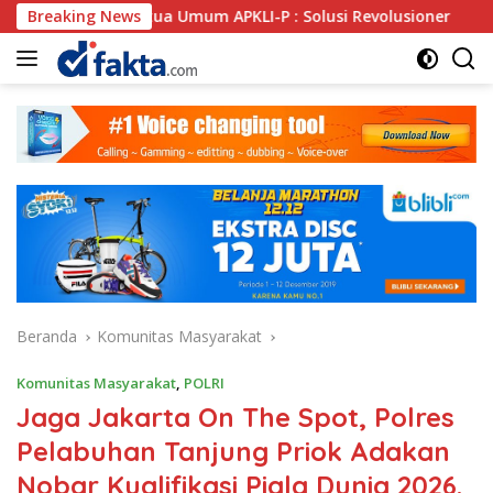
Langsung
ua Umum APKLI-P : Solusi Revolusioner
Breaking News
Oknum SPSI La
ke
konten
Beranda
Komunitas Masyarakat
Komunitas Masyarakat
,
POLRI
Jaga Jakarta On The Spot, Polres
Pelabuhan Tanjung Priok Adakan
Nobar Kualifikasi Piala Dunia 2026.