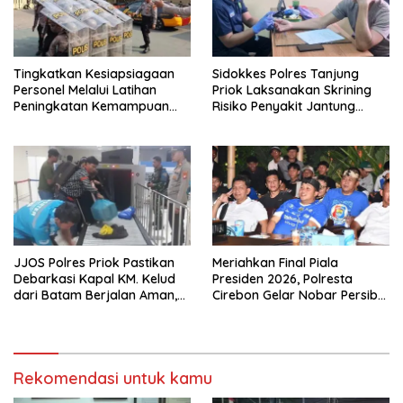
Tingkatkan Kesiapsiagaan
Sidokkes Polres Tanjung
Personel Melalui Latihan
Priok Laksanakan Skrining
Peningkatan Kemampuan
Risiko Penyakit Jantung
Dalmas
Koroner bagi Personel PNPP
JJOS Polres Priok Pastikan
Meriahkan Final Piala
Debarkasi Kapal KM. Kelud
Presiden 2026, Polresta
dari Batam Berjalan Aman,
Cirebon Gelar Nobar Persib
Tertib, dan Lancar
vs Persebaya dan Bagi-Bagi
Motor Listrik
Rekomendasi untuk kamu