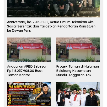
Anniversary ke-2 AKPERSI, Ketua Umum Tekankan Aksi
Sosial Serentak dan Targetkan Pendaftaran Konstituen
ke Dewan Pers
Anggaran APBD Sebesar
Proyek Taman di Halaman
Rp.118.237.908.00 Buat
Belakang Kecamatan
Taman Kantor
Mundu: Anggaran Tak
Kemewahan yang Tak
Terlihat, Informasi Tak
Masuk Akal, Harus
Tersedia
Dipertanggungjawabkan
Secara Terbuka!