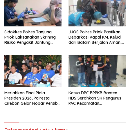
Sidokkes Polres Tanjung
JJOS Polres Priok Pastikan
Priok Laksanakan Skrining
Debarkasi Kapal KM. Kelud
Risiko Penyakit Jantung
dari Batam Berjalan Aman,
Koroner bagi Personel PNPP
Tertib, dan Lancar
Meriahkan Final Piala
Ketua DPC BPPKB Banten
Presiden 2026, Polresta
HDS Serahkan SK Pengurus
Cirebon Gelar Nobar Persib
PAC Kecamatan
vs Persebaya dan Bagi-Bagi
Panggarangan Masa Bakti
Motor Listrik
2026–2031