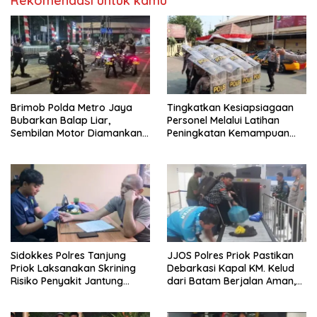
Rekomendasi untuk kamu
Brimob Polda Metro Jaya
Tingkatkan Kesiapsiagaan
Bubarkan Balap Liar,
Personel Melalui Latihan
Sembilan Motor Diamankan
Peningkatan Kemampuan
di Jakarta Timur
Dalmas
Sidokkes Polres Tanjung
JJOS Polres Priok Pastikan
Priok Laksanakan Skrining
Debarkasi Kapal KM. Kelud
Risiko Penyakit Jantung
dari Batam Berjalan Aman,
Koroner bagi Personel PNPP
Tertib, dan Lancar