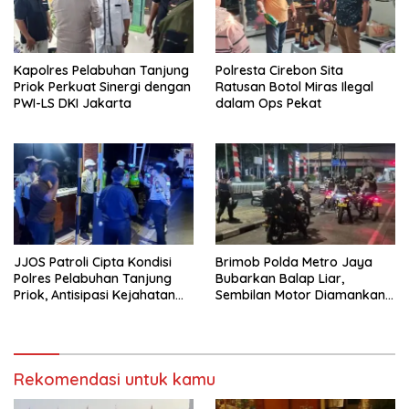
Kapolres Pelabuhan Tanjung
Polresta Cirebon Sita
Priok Perkuat Sinergi dengan
Ratusan Botol Miras Ilegal
PWI-LS DKI Jakarta
dalam Ops Pekat
JJOS Patroli Cipta Kondisi
Brimob Polda Metro Jaya
Polres Pelabuhan Tanjung
Bubarkan Balap Liar,
Priok, Antisipasi Kejahatan
Sembilan Motor Diamankan
Jalanan dan Gangguan
di Jakarta Timur
Kamtibmas
Rekomendasi untuk kamu