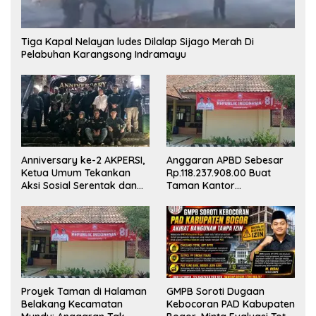
Tiga Kapal Nelayan ludes Dilalap Sijago Merah Di
Pelabuhan Karangsong Indramayu
Anniversary ke-2 AKPERSI,
Anggaran APBD Sebesar
Ketua Umum Tekankan
Rp.118.237.908.00 Buat
Aksi Sosial Serentak dan
Taman Kantor
Targetkan Pendaftaran
Kemewahan yang Tak
Konstituen ke Dewan Pers
Masuk Akal, Harus
Dipertanggungjawabkan
Secara Terbuka!
Proyek Taman di Halaman
GMPB Soroti Dugaan
Belakang Kecamatan
Kebocoran PAD Kabupaten