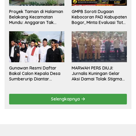
Proyek Taman di Halaman
GMPB Soroti Dugaan
Belakang Kecamatan
Kebocoran PAD Kabupaten
Mundu: Anggaran Tak
Bogor, Minta Evaluasi Total
Terlihat, Informasi Tak
Pengawasan Bangunan
Tersedia
Tak Berizin
Gunawan Resmi Daftar
MARWAH PERS DIUJI:
Bakal Calon Kepala Desa
Jurnalis Kuningan Gelar
Sumberurip Diantar
Aksi Damai Tolak Stigma
Keluarga Dan Ratusan
“Londo Ireng”, Tegas Minta
Pendukung ke Meja Panitia
Presiden Hargai Profesi
Wartawan
Selengkapnya