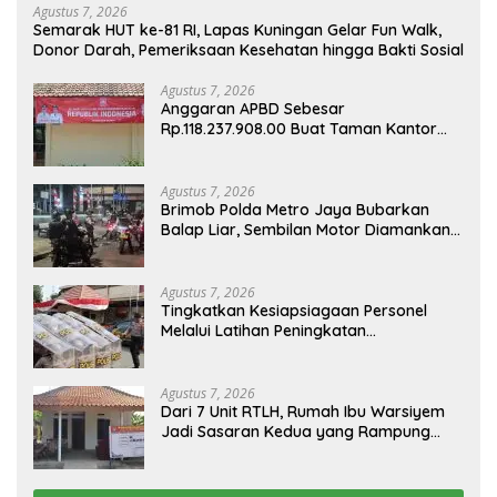
Agustus 7, 2026
Semarak HUT ke-81 RI, Lapas Kuningan Gelar Fun Walk,
Donor Darah, Pemeriksaan Kesehatan hingga Bakti Sosial
Agustus 7, 2026
Anggaran APBD Sebesar
Rp.118.237.908.00 Buat Taman Kantor
Kemewahan yang Tak Masuk Akal,
Harus Dipertanggungjawabkan Secara
Terbuka!
Agustus 7, 2026
Brimob Polda Metro Jaya Bubarkan
Balap Liar, Sembilan Motor Diamankan
di Jakarta Timur
Agustus 7, 2026
Tingkatkan Kesiapsiagaan Personel
Melalui Latihan Peningkatan
Kemampuan Dalmas
Agustus 7, 2026
Dari 7 Unit RTLH, Rumah Ibu Warsiyem
Jadi Sasaran Kedua yang Rampung
Direhab Satgas TMMD ke-129 Kodim
0620/Kabupaten Cirebon