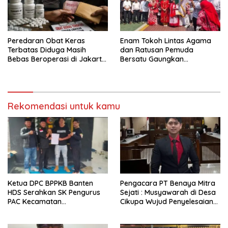
Peredaran Obat Keras
Enam Tokoh Lintas Agama
Terbatas Diduga Masih
dan Ratusan Pemuda
Bebas Beroperasi di Jakarta
Bersatu Gaungkan
Timur, APH jangan hanya
Perdamaian
Diam Saja
Rekomendasi untuk kamu
Ketua DPC BPPKB Banten
Pengacara PT Benaya Mitra
HDS Serahkan SK Pengurus
Sejati : Musyawarah di Desa
PAC Kecamatan
Cikupa Wujud Penyelesaian
Panggarangan Masa Bakti
Sengketa yang Bermartabat
2026–2031