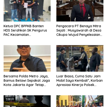
Ketua DPC BPPKB Banten
Pengacara PT Benaya Mitra
HDS Serahkan SK Pengurus
Sejati : Musyawarah di Desa
PAC Kecamatan
Cikupa Wujud Penyelesaian
Panggarangan Masa Bakti
Sengketa yang Bermartabat
2026–2031
Bersama Polda Metro Jaya,
Luar Biasa, Cuma Satu Jam
Bamus Betawi Sepakat Jaga
Mobil Saya Kembali”, Korban
Kota Jakarta Agar Tetap
Apresiasi Kinerja Polsek
Aman Serta Kondusif
Kebon Jeruk Jakarta Barat