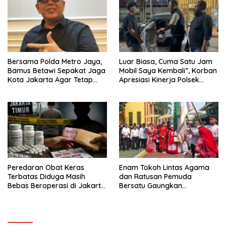
Bersama Polda Metro Jaya,
Luar Biasa, Cuma Satu Jam
Bamus Betawi Sepakat Jaga
Mobil Saya Kembali”, Korban
Kota Jakarta Agar Tetap
Apresiasi Kinerja Polsek
Aman Serta Kondusif
Kebon Jeruk Jakarta Barat
Peredaran Obat Keras
Enam Tokoh Lintas Agama
Terbatas Diduga Masih
dan Ratusan Pemuda
Bebas Beroperasi di Jakarta
Bersatu Gaungkan
Timur, APH jangan hanya
Perdamaian
Diam Saja