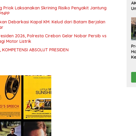
AK
g Priok Laksanakan Skrining Risiko Penyakit Jantung
U
 PNPP
Ak
da
ikan Debarkasi Kapal KM. Kelud dari Batam Berjalan
Pe
ar
Ko
D
residen 2026, Polresta Cirebon Gelar Nobar Persib vs
i Motor Listrik
Pr
, KOMPETENSI ABSOLUT PRESIDEN
H
K
A
Te
Ta