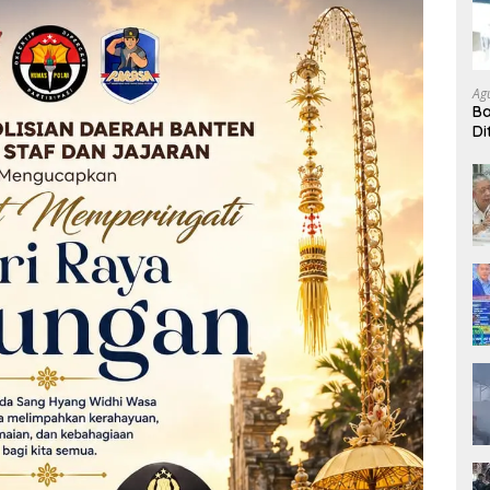
Ag
B
Di
P 