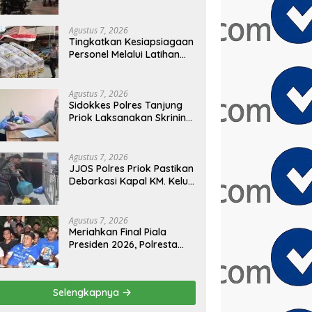
Sembilan Motor
Diamankan di Jakarta
Timur
Agustus 7, 2026
Tingkatkan Kesiapsiagaan
Personel Melalui Latihan
Peningkatan Kemampuan
Dalmas
Agustus 7, 2026
Sidokkes Polres Tanjung
Priok Laksanakan Skrining
Risiko Penyakit Jantung
Koroner bagi Personel
PNPP
Agustus 7, 2026
JJOS Polres Priok Pastikan
Debarkasi Kapal KM. Kelud
dari Batam Berjalan
Aman, Tertib, dan Lancar
Agustus 7, 2026
Meriahkan Final Piala
Presiden 2026, Polresta
Cirebon Gelar Nobar
Persib vs Persebaya dan
Bagi-Bagi Motor Listrik
Selengkapnya