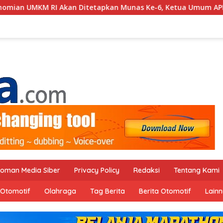
nas Ke-6, Ketua Umum APKLI-P : Solusi Revolusioner
oman Media Siber
Privacy Policy
Redaksi
Tentang Kami
Otomotif
Olahraga
Tag Berita
Berita Otomotif
Lain