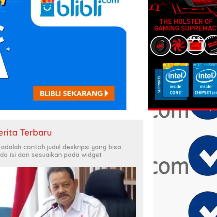
erita Terbaru
i adalah contoh judul deskripsi yang bisa
da isi dan sesuaikan pada widget