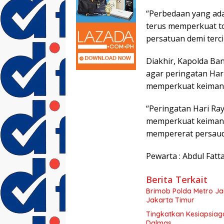
“Perbedaan yang ada
terus memperkuat to
persatuan demi terc
Diakhir, Kapolda Ba
agar peringatan Ha
memperkuat keiman
“Peringatan Hari Ra
memperkuat keimana
mempererat persaud
Pewarta : Abdul Fatt
Berita Terkait
Brimob Polda Metro Ja
Jakarta Timur
Tingkatkan Kesiapsiag
Dalmas