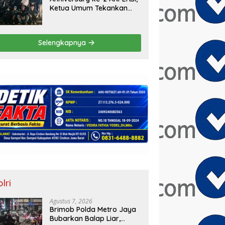
Ketua Umum Tekankan
Aksi Sosial Serentak dan
Targetkan Pendaftaran
Konstituen ke Dewan Pers
Selengkapnya
lri
Agustus 7, 2026
Brimob Polda Metro Jaya
Bubarkan Balap Liar,