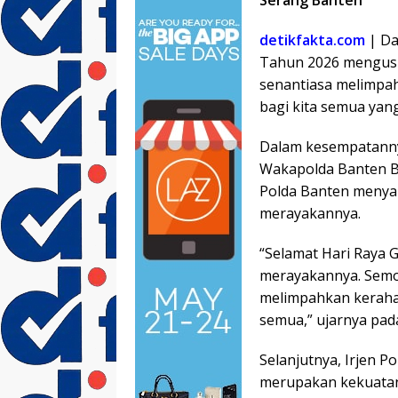
detikfakta.com
| D
Tahun 2026 mengus
senantiasa melimpa
bagi kita semua yang
Dalam kesempatannya
Wakapolda Banten Br
Polda Banten menya
merayakannya.
“Selamat Hari Raya 
merayakannya. Semo
melimpahkan keraha
semua,” ujarnya pada
Selanjutnya, Irjen
merupakan kekuatan