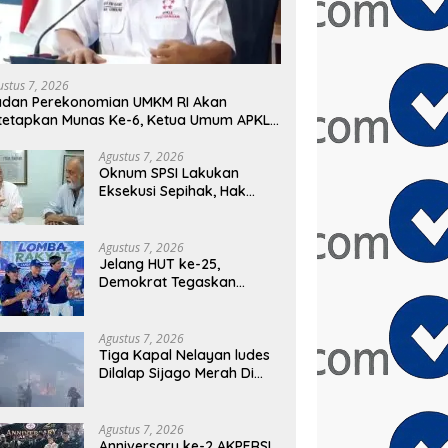
ustus 7, 2026
adan Perekonomian UMKM RI Akan
tetapkan Munas Ke-6, Ketua Umum APKLI-
: Solusi Revolusioner
Agustus 7, 2026
Oknum SPSI Lakukan
Eksekusi Sepihak, Hak
Mantan Karyawan PT
Matahari Sentosa Jaya
Terabaikan
Agustus 7, 2026
Jelang HUT ke-25,
Demokrat Tegaskan
Komitmen Jadi Sahabat
Rakyat Lewat Gerakan
Langit Biru
Agustus 7, 2026
Tiga Kapal Nelayan ludes
Dilalap Sijago Merah Di
Pelabuhan Karangsong
Indramayu
Agustus 7, 2026
Anniversary ke-2 AKPERSI,