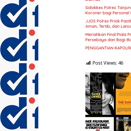
Sidokkes Polres Tanjun
Koroner bagi Personel
JJOS Polres Priok Past
Aman, Tertib, dan Lanc
Meriahkan Final Piala P
Persebaya dan Bagi-Bag
PENGGANTIAN KAPOLRI
Post Views:
46