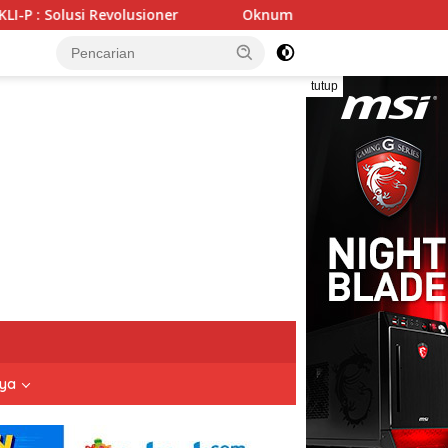
Oknum SPSI Lakukan Eksekusi Sepihak, Hak Mantan Karyawan P
tutup
nya