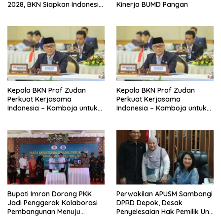
2028, BKN Siapkan Indonesia
Kinerja BUMD Pangan
Jadi Pusat Kolaborasi ASN
ASEAN
Kepala BKN Prof Zudan
Kepala BKN Prof Zudan
Perkuat Kerjasama
Perkuat Kerjasama
Indonesia – Kamboja untuk
Indonesia – Kamboja untuk
Kemajuan Tata Kelola ASN di
Kemajuan Tata Kelola ASN di
ASEAN
ASEAN
Bupati Imron Dorong PKK
Perwakilan APUSM Sambangi
Jadi Penggerak Kolaborasi
DPRD Depok, Desak
Pembangunan Menuju
Penyelesaian Hak Pemilik Unit
Indonesia Emas 2045
Saladdin Mansion