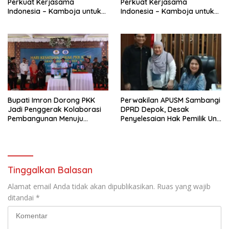
Perkuat Kerjasama
Perkuat Kerjasama
Indonesia – Kamboja untuk
Indonesia – Kamboja untuk
Kemajuan Tata Kelola ASN di
Kemajuan Tata Kelola ASN di
ASEAN
ASEAN
Bupati Imron Dorong PKK
Perwakilan APUSM Sambangi
Jadi Penggerak Kolaborasi
DPRD Depok, Desak
Pembangunan Menuju
Penyelesaian Hak Pemilik Unit
Indonesia Emas 2045
Saladdin Mansion
Tinggalkan Balasan
Alamat email Anda tidak akan dipublikasikan.
Ruas yang wajib
ditandai
*