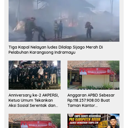
Tiga Kapal Nelayan ludes Dilalap Sijago Merah Di
Pelabuhan Karangsong Indramayu
Anniversary ke-2 AKPERSI,
Anggaran APBD Sebesar
Ketua Umum Tekankan
Rp.118.237.908.00 Buat
Aksi Sosial Serentak dan
Taman Kantor
Targetkan Pendaftaran
Kemewahan yang Tak
Konstituen ke Dewan Pers
Masuk Akal, Harus
Dipertanggungjawabkan
Secara Terbuka!