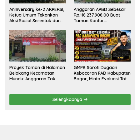
Anniversary ke-2 AKPERSI,
Anggaran APBD Sebesar
Ketua Umum Tekankan
Rp.118.237.908.00 Buat
Aksi Sosial Serentak dan
Taman Kantor
Targetkan Pendaftaran
Kemewahan yang Tak
Konstituen ke Dewan Pers
Masuk Akal, Harus
Dipertanggungjawabkan
Secara Terbuka!
Proyek Taman di Halaman
GMPB Soroti Dugaan
Belakang Kecamatan
Kebocoran PAD Kabupaten
Mundu: Anggaran Tak
Bogor, Minta Evaluasi Total
Terlihat, Informasi Tak
Pengawasan Bangunan
Tersedia
Tak Berizin
Selengkapnya