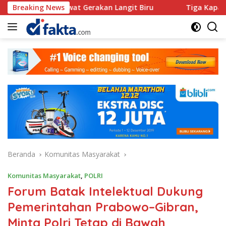
Langsung
Lewat Gerakan Langit Biru
Breaking News
Tiga Kapal Nelayan ludes D
ke
konten
Beranda
Komunitas Masyarakat
Komunitas Masyarakat
,
POLRI
Forum Batak Intelektual Dukung
Pemerintahan Prabowo–Gibran,
Minta Polri Tetap di Bawah