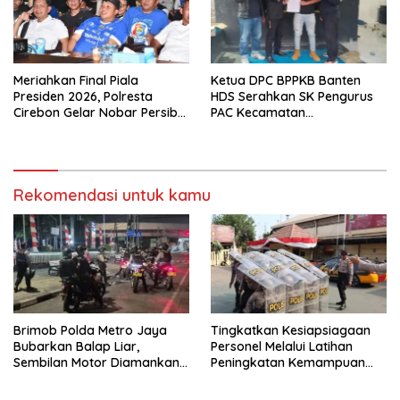
Meriahkan Final Piala
Ketua DPC BPPKB Banten
Presiden 2026, Polresta
HDS Serahkan SK Pengurus
Cirebon Gelar Nobar Persib
PAC Kecamatan
vs Persebaya dan Bagi-Bagi
Panggarangan Masa Bakti
Motor Listrik
2026–2031
Rekomendasi untuk kamu
Brimob Polda Metro Jaya
Tingkatkan Kesiapsiagaan
Bubarkan Balap Liar,
Personel Melalui Latihan
Sembilan Motor Diamankan
Peningkatan Kemampuan
di Jakarta Timur
Dalmas