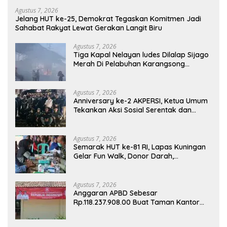
Agustus 7, 2026
Jelang HUT ke-25, Demokrat Tegaskan Komitmen Jadi
Sahabat Rakyat Lewat Gerakan Langit Biru
Agustus 7, 2026
Tiga Kapal Nelayan ludes Dilalap Sijago
Merah Di Pelabuhan Karangsong
Indramayu
Agustus 7, 2026
Anniversary ke-2 AKPERSI, Ketua Umum
Tekankan Aksi Sosial Serentak dan
Targetkan Pendaftaran Konstituen ke
Dewan Pers
Agustus 7, 2026
Semarak HUT ke-81 RI, Lapas Kuningan
Gelar Fun Walk, Donor Darah,
Pemeriksaan Kesehatan hingga Bakti
Sosial
Agustus 7, 2026
Anggaran APBD Sebesar
Rp.118.237.908.00 Buat Taman Kantor
Kemewahan yang Tak Masuk Akal,
Harus Dipertanggungjawabkan Secara