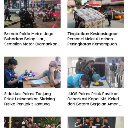
Brimob Polda Metro Jaya
Tingkatkan Kesiapsiagaan
Bubarkan Balap Liar,
Personel Melalui Latihan
Sembilan Motor Diamankan
Peningkatan Kemampuan
di Jakarta Timur
Dalmas
Sidokkes Polres Tanjung
JJOS Polres Priok Pastikan
Priok Laksanakan Skrining
Debarkasi Kapal KM. Kelud
Risiko Penyakit Jantung
dari Batam Berjalan Aman,
Koroner bagi Personel PNPP
Tertib, dan Lancar