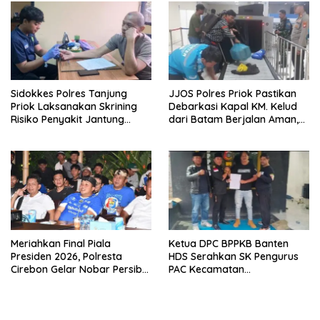
Sidokkes Polres Tanjung
JJOS Polres Priok Pastikan
Priok Laksanakan Skrining
Debarkasi Kapal KM. Kelud
Risiko Penyakit Jantung
dari Batam Berjalan Aman,
Koroner bagi Personel PNPP
Tertib, dan Lancar
Meriahkan Final Piala
Ketua DPC BPPKB Banten
Presiden 2026, Polresta
HDS Serahkan SK Pengurus
Cirebon Gelar Nobar Persib
PAC Kecamatan
vs Persebaya dan Bagi-Bagi
Panggarangan Masa Bakti
Motor Listrik
2026–2031