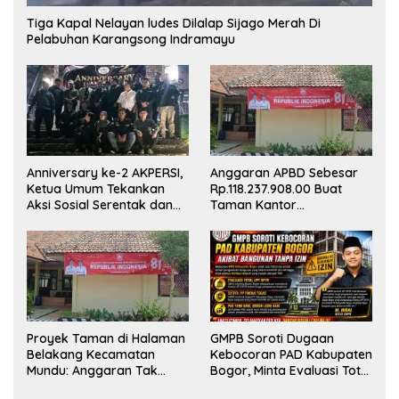
Tiga Kapal Nelayan ludes Dilalap Sijago Merah Di
Pelabuhan Karangsong Indramayu
Anniversary ke-2 AKPERSI,
Anggaran APBD Sebesar
Ketua Umum Tekankan
Rp.118.237.908.00 Buat
Aksi Sosial Serentak dan
Taman Kantor
Targetkan Pendaftaran
Kemewahan yang Tak
Konstituen ke Dewan Pers
Masuk Akal, Harus
Dipertanggungjawabkan
Secara Terbuka!
Proyek Taman di Halaman
GMPB Soroti Dugaan
Belakang Kecamatan
Kebocoran PAD Kabupaten
Mundu: Anggaran Tak
Bogor, Minta Evaluasi Total
Terlihat, Informasi Tak
Pengawasan Bangunan