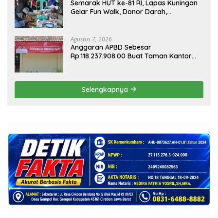
Semarak HUT ke-81 RI, Lapas Kuningan
Gelar Fun Walk, Donor Darah,
Pemeriksaan Kesehatan hingga Bakti
Sosial
Agustus 7, 2026
Anggaran APBD Sebesar
Rp.118.237.908.00 Buat Taman Kantor
Kemewahan yang Tak Masuk Akal,
Harus Dipertanggungjawabkan Secara
Terbuka!
Selengkapnya