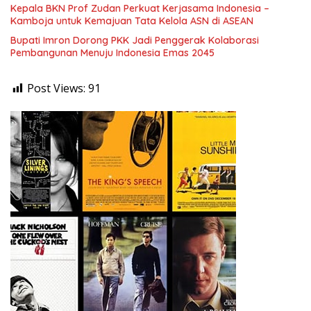
Kepala BKN Prof Zudan Perkuat Kerjasama Indonesia –
Kamboja untuk Kemajuan Tata Kelola ASN di ASEAN
Bupati Imron Dorong PKK Jadi Penggerak Kolaborasi
Pembangunan Menuju Indonesia Emas 2045
Post Views:
91