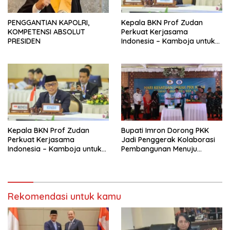
PENGGANTIAN KAPOLRI,
Kepala BKN Prof Zudan
KOMPETENSI ABSOLUT
Perkuat Kerjasama
PRESIDEN
Indonesia – Kamboja untuk
Kemajuan Tata Kelola ASN di
ASEAN
Kepala BKN Prof Zudan
Bupati Imron Dorong PKK
Perkuat Kerjasama
Jadi Penggerak Kolaborasi
Indonesia – Kamboja untuk
Pembangunan Menuju
Kemajuan Tata Kelola ASN di
Indonesia Emas 2045
ASEAN
Rekomendasi untuk kamu