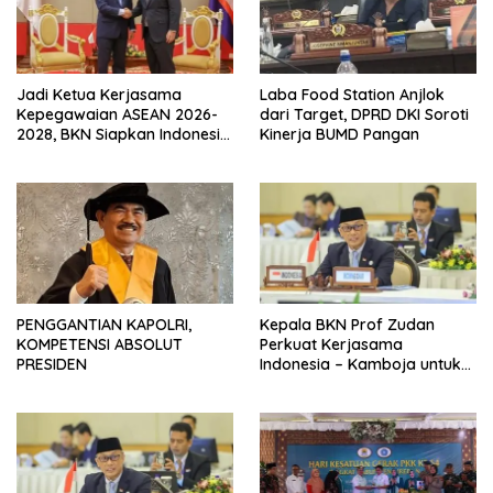
Jadi Ketua Kerjasama
Laba Food Station Anjlok
Kepegawaian ASEAN 2026-
dari Target, DPRD DKI Soroti
2028, BKN Siapkan Indonesia
Kinerja BUMD Pangan
Jadi Pusat Kolaborasi ASN
ASEAN
PENGGANTIAN KAPOLRI,
Kepala BKN Prof Zudan
KOMPETENSI ABSOLUT
Perkuat Kerjasama
PRESIDEN
Indonesia – Kamboja untuk
Kemajuan Tata Kelola ASN di
ASEAN