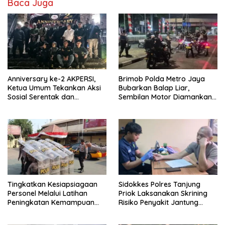
Baca Juga
Anniversary ke-2 AKPERSI,
Brimob Polda Metro Jaya
Ketua Umum Tekankan Aksi
Bubarkan Balap Liar,
Sosial Serentak dan
Sembilan Motor Diamankan
Targetkan Pendaftaran
di Jakarta Timur
Konstituen ke Dewan Pers
Tingkatkan Kesiapsiagaan
Sidokkes Polres Tanjung
Personel Melalui Latihan
Priok Laksanakan Skrining
Peningkatan Kemampuan
Risiko Penyakit Jantung
Dalmas
Koroner bagi Personel PNPP