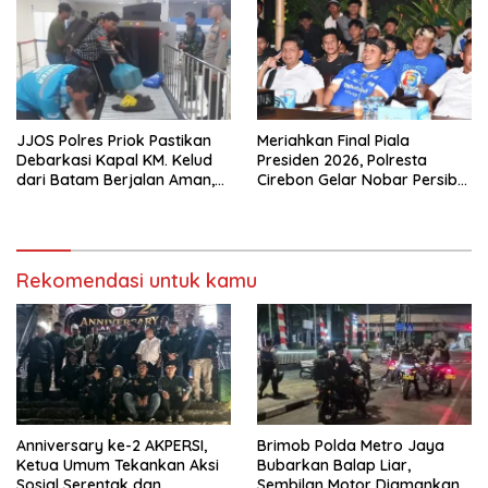
JJOS Polres Priok Pastikan
Meriahkan Final Piala
Debarkasi Kapal KM. Kelud
Presiden 2026, Polresta
dari Batam Berjalan Aman,
Cirebon Gelar Nobar Persib
Tertib, dan Lancar
vs Persebaya dan Bagi-Bagi
Motor Listrik
Rekomendasi untuk kamu
Anniversary ke-2 AKPERSI,
Brimob Polda Metro Jaya
Ketua Umum Tekankan Aksi
Bubarkan Balap Liar,
Sosial Serentak dan
Sembilan Motor Diamankan