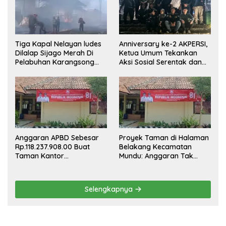
Tiga Kapal Nelayan ludes
Anniversary ke-2 AKPERSI,
Dilalap Sijago Merah Di
Ketua Umum Tekankan
Pelabuhan Karangsong
Aksi Sosial Serentak dan
Indramayu
Targetkan Pendaftaran
Konstituen ke Dewan Pers
Anggaran APBD Sebesar
Proyek Taman di Halaman
Rp.118.237.908.00 Buat
Belakang Kecamatan
Taman Kantor
Mundu: Anggaran Tak
Kemewahan yang Tak
Terlihat, Informasi Tak
Masuk Akal, Harus
Tersedia
Dipertanggungjawabkan
Selengkapnya
Secara Terbuka!