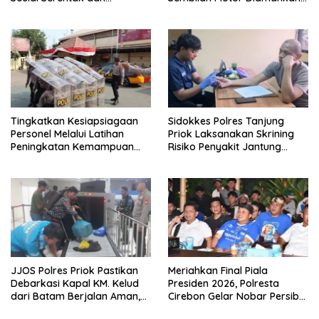
Targetkan Pendaftaran
di Jakarta Timur
Konstituen ke Dewan Pers
Tingkatkan Kesiapsiagaan
Sidokkes Polres Tanjung
Personel Melalui Latihan
Priok Laksanakan Skrining
Peningkatan Kemampuan
Risiko Penyakit Jantung
Dalmas
Koroner bagi Personel PNPP
JJOS Polres Priok Pastikan
Meriahkan Final Piala
Debarkasi Kapal KM. Kelud
Presiden 2026, Polresta
dari Batam Berjalan Aman,
Cirebon Gelar Nobar Persib
Tertib, dan Lancar
vs Persebaya dan Bagi-Bagi