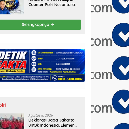
Counter Polri Nusantara
Aceh Apresiasi Kepedulian
Sosial Medco kepada
Masyarakat Aceh Timur
Selengkapnya
lri
Agustus 8, 2026
Deklarasi Jaga Jakarta
untuk Indonesia, Elemen