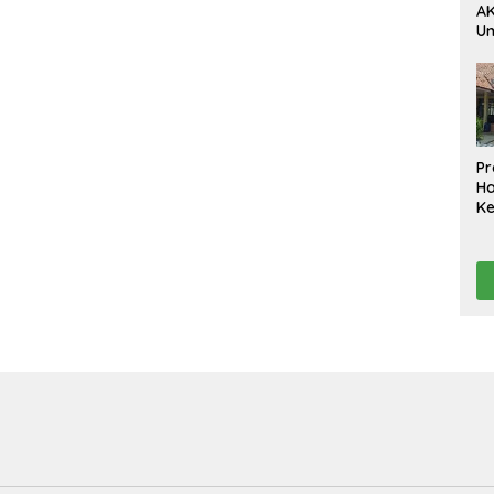
AK
U
Ak
da
Pe
Ko
D
Pr
H
K
A
Te
Ta