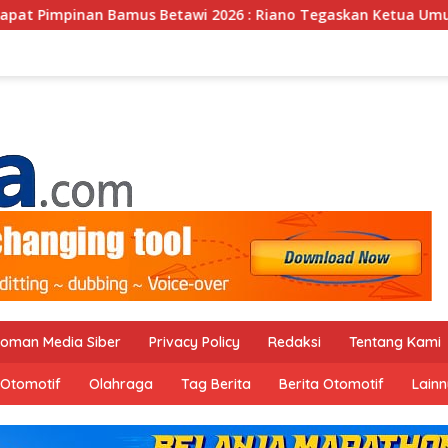
us Betawi 2026 : Riano Tegaskan Ketua Umum Punya Kewenan
oman Media Siber
Privacy Policy
Redaksi
Tentang Kami
Otomotif
Olahraga
Tag Berita
Berita Otomotif
Lain