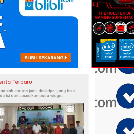
erita Terbaru
i adalah contoh judul deskripsi yang bisa
da isi dan sesuaikan pada widget