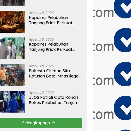
Masyarakat Bersatu Jaga
Keamanan dan Persatuan
Agustus 8, 2026
Kapolres Pelabuhan
Tanjung Priok Perkuat
Sinergi dengan Tokoh
Masyarakat Jakarta
Utara, Bahas Kamtibmas
Agustus 8, 2026
dan Kerukunan
Kapolres Pelabuhan
Tanjung Priok Perkuat
Sinergi dengan PWI-LS DKI
Jakarta
Agustus 8, 2026
Polresta Cirebon Sita
Ratusan Botol Miras Ilegal
dalam Ops Pekat
Agustus 8, 2026
JJOS Patroli Cipta Kondisi
Polres Pelabuhan Tanjung
Priok, Antisipasi Kejahatan
Jalanan dan Gangguan
Kamtibmas
Selengkapnya