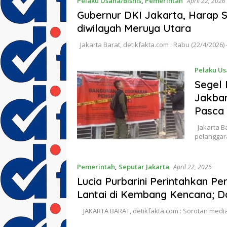
Pelaku Usaha/Bisnis
,
Pemerintah
April 22, 2026
Gubernur DKI Jakarta, Harap
diwilayah Meruya Utara
Jakarta Barat, detikfakta.com : Rabu (22/4/2026)
Pelaku Us
Segel 
Jakbar
Pasca 
Jakarta Ba
pelanggara
Pemerintah
,
Seputar Jakarta
April 22, 2026
Lucia Purbarini Perintahkan P
Lantai di Kembang Kencana; Da
JAKARTA BARAT, detikfakta.com : Sorotan medi