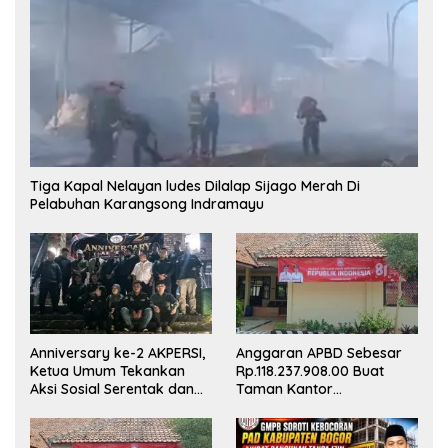
Tiga Kapal Nelayan ludes Dilalap Sijago Merah Di
Pelabuhan Karangsong Indramayu
Anniversary ke-2 AKPERSI,
Anggaran APBD Sebesar
Ketua Umum Tekankan
Rp.118.237.908.00 Buat
Aksi Sosial Serentak dan
Taman Kantor
Targetkan Pendaftaran
Kemewahan yang Tak
Konstituen ke Dewan Pers
Masuk Akal, Harus
Dipertanggungjawabkan