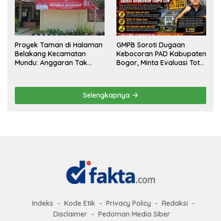
Secara Terbuka!
Proyek Taman di Halaman
GMPB Soroti Dugaan
Belakang Kecamatan
Kebocoran PAD Kabupaten
Mundu: Anggaran Tak
Bogor, Minta Evaluasi Total
Terlihat, Informasi Tak
Pengawasan Bangunan
Tersedia
Tak Berizin
Selengkapnya
Indeks
Kode Etik
Privacy Policy
Redaksi
Disclaimer
Pedoman Media Siber