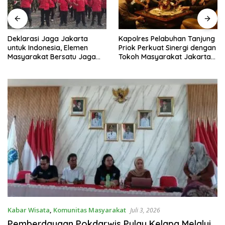
Deklarasi Jaga Jakarta
Kapolres Pelabuhan Tanjung
untuk Indonesia, Elemen
Priok Perkuat Sinergi dengan
Masyarakat Bersatu Jaga
Tokoh Masyarakat Jakarta
Keamanan dan Persatuan
Utara, Bahas Kamtibmas
dan Kerukunan
Kabar Wisata
,
Komunitas Masyarakat
Juli 3, 2026
Pemberdayaan Pokdarwis Pulau Kelapa Melalui