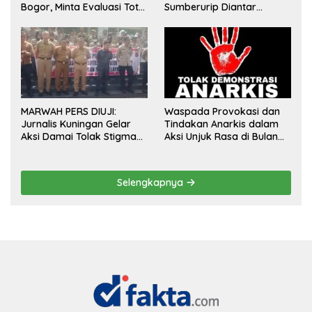
Bogor, Minta Evaluasi Total
Sumberurip Diantar
Pengawasan Bangunan
Keluarga Dan Ratusan
Tak Berizin
Pendukung ke Meja Panitia
MARWAH PERS DIUJI:
Waspada Provokasi dan
Jurnalis Kuningan Gelar
Tindakan Anarkis dalam
Aksi Damai Tolak Stigma
Aksi Unjuk Rasa di Bulan
“Londo Ireng”, Tegas Minta
Agustus 2026
Presiden Hargai Profesi
Wartawan
Selengkapnya