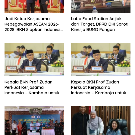
Jadi Ketua Kerjasama
Laba Food Station Anjlok
Kepegawaian ASEAN 2026-
dari Target, DPRD DKI Soroti
2028, BKN Siapkan Indonesia
Kinerja BUMD Pangan
Jadi Pusat Kolaborasi ASN
ASEAN
Kepala BKN Prof Zudan
Kepala BKN Prof Zudan
Perkuat Kerjasama
Perkuat Kerjasama
Indonesia – Kamboja untuk
Indonesia – Kamboja untuk
Kemajuan Tata Kelola ASN di
Kemajuan Tata Kelola ASN di
ASEAN
ASEAN