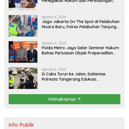
Penegakan Hukum dan Perlindungan
Masyarakat, Bea Cukai Tanjung Priok
Gagalkan Penyelundupan Harley-
Davidson Bekas.
Agustus 6, 2026
Jaga Jakarta On The Spot di Pelabuhan
Muara Baru, Polres Pelabuhan Tanjung
Priok Perkuat Sinergi Kamtibmas
Bersama Masyarakat
Agustus 5, 2026
Polda Metro Jaya Gelar Seminar Hukum
Bahas Perluasan Objek Praperadilan
dalam KUHAP Baru
Agustus 5, 2026
Si Caka Turun ke Jalan, Satlantas
Polresta Tangerang Edukasi
Pengendara di Titik Rawan Kecelakaan
Selengkapnya
Info Publik