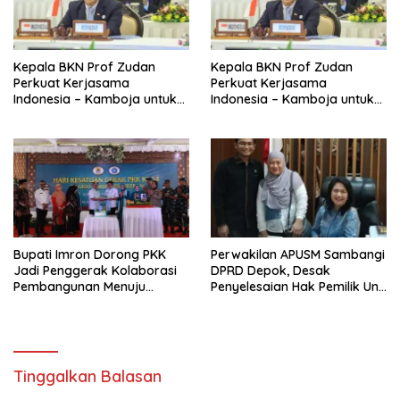
Kepala BKN Prof Zudan
Kepala BKN Prof Zudan
Perkuat Kerjasama
Perkuat Kerjasama
Indonesia – Kamboja untuk
Indonesia – Kamboja untuk
Kemajuan Tata Kelola ASN di
Kemajuan Tata Kelola ASN di
ASEAN
ASEAN
Bupati Imron Dorong PKK
Perwakilan APUSM Sambangi
Jadi Penggerak Kolaborasi
DPRD Depok, Desak
Pembangunan Menuju
Penyelesaian Hak Pemilik Unit
Indonesia Emas 2045
Saladdin Mansion
Tinggalkan Balasan