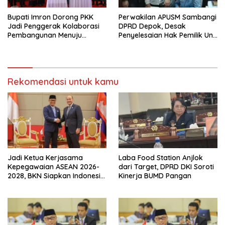
Bupati Imron Dorong PKK
Perwakilan APUSM Sambangi
Jadi Penggerak Kolaborasi
DPRD Depok, Desak
Pembangunan Menuju
Penyelesaian Hak Pemilik Unit
Indonesia Emas 2045
Saladdin Mansion
Rekomendasi untuk kamu
Jadi Ketua Kerjasama
Laba Food Station Anjlok
Kepegawaian ASEAN 2026-
dari Target, DPRD DKI Soroti
2028, BKN Siapkan Indonesia
Kinerja BUMD Pangan
Jadi Pusat Kolaborasi ASN
ASEAN