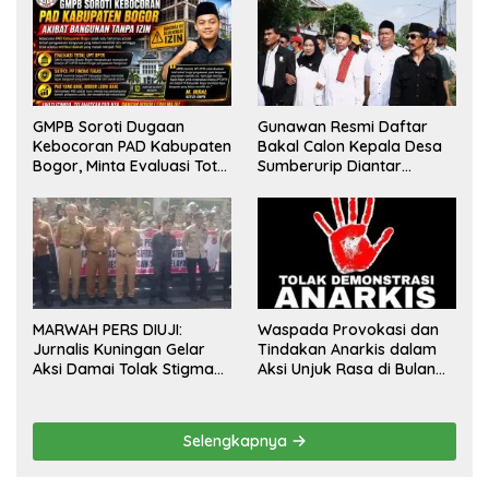
GMPB Soroti Dugaan
Gunawan Resmi Daftar
Kebocoran PAD Kabupaten
Bakal Calon Kepala Desa
Bogor, Minta Evaluasi Total
Sumberurip Diantar
Pengawasan Bangunan
Keluarga Dan Ratusan
Tak Berizin
Pendukung ke Meja Panitia
MARWAH PERS DIUJI:
Waspada Provokasi dan
Jurnalis Kuningan Gelar
Tindakan Anarkis dalam
Aksi Damai Tolak Stigma
Aksi Unjuk Rasa di Bulan
“Londo Ireng”, Tegas Minta
Agustus 2026
Presiden Hargai Profesi
Wartawan
Selengkapnya