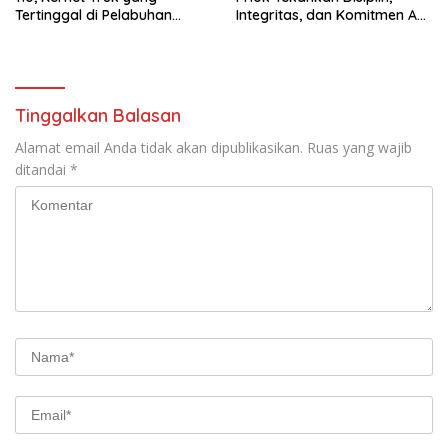
Tertinggal di Pelabuhan
Integritas, dan Komitmen Anti
Tanjung Priok Berhasil
Narkoba Saat Pimpin Apel
Dipertemukan Kembali
Pagi Personel
dengan Sopir
Tinggalkan Balasan
Alamat email Anda tidak akan dipublikasikan.
Ruas yang wajib
ditandai
*