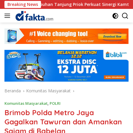
Langsung
s Pelabuhan Tanjung Priok Perkuat Sinergi Kamtibmas Bersama
Breaking News
ke
konten
Beranda
Komunitas Masyarakat
Komunitas Masyarakat
,
POLRI
Brimob Polda Metro Jaya
Gagalkan Tawuran dan Amankan
Sajam di Babelan