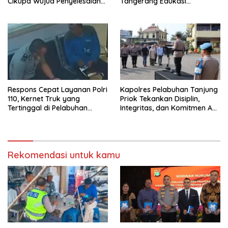
Cikupa Wujud Penyelesaian
Tangerang Edukasi
Sengketa yang Bermartabat
Pengendara di Titik Rawan
Kecelakaan
Respons Cepat Layanan Polri
Kapolres Pelabuhan Tanjung
110, Kernet Truk yang
Priok Tekankan Disiplin,
Tertinggal di Pelabuhan
Integritas, dan Komitmen Anti
Tanjung Priok Berhasil
Narkoba Saat Pimpin Apel
Dipertemukan Kembali
Pagi Personel
dengan Sopir
Rekomendasi untuk kamu