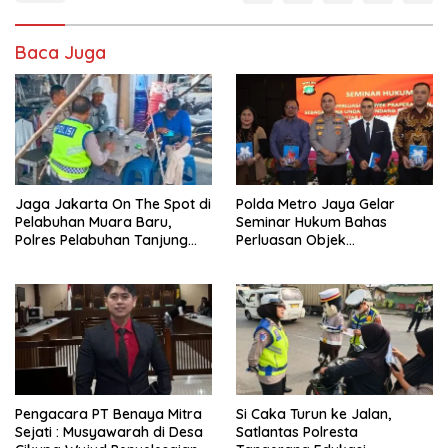
Baca Juga
Jaga Jakarta On The Spot di
Polda Metro Jaya Gelar
Pelabuhan Muara Baru,
Seminar Hukum Bahas
Polres Pelabuhan Tanjung
Perluasan Objek
Priok Perkuat Sinergi
Praperadilan dalam KUHAP
Kamtibmas Bersama
Baru
Masyarakat
Pengacara PT Benaya Mitra
Si Caka Turun ke Jalan,
Sejati : Musyawarah di Desa
Satlantas Polresta