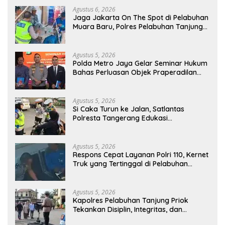
Agustus 6, 2026
Jaga Jakarta On The Spot di Pelabuhan
Muara Baru, Polres Pelabuhan Tanjung
Priok Perkuat Sinergi Kamtibmas
Bersama Masyarakat
Agustus 5, 2026
Polda Metro Jaya Gelar Seminar Hukum
Bahas Perluasan Objek Praperadilan
dalam KUHAP Baru
Agustus 5, 2026
Si Caka Turun ke Jalan, Satlantas
Polresta Tangerang Edukasi
Pengendara di Titik Rawan Kecelakaan
Agustus 5, 2026
Respons Cepat Layanan Polri 110, Kernet
Truk yang Tertinggal di Pelabuhan
Tanjung Priok Berhasil Dipertemukan
Kembali dengan Sopir
Agustus 5, 2026
Kapolres Pelabuhan Tanjung Priok
Tekankan Disiplin, Integritas, dan
Komitmen Anti Narkoba Saat Pimpin