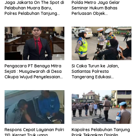
Jaga Jakarta On The Spot di
Polda Metro Jaya Gelar
Pelabuhan Muara Baru,
Seminar Hukum Bahas
Polres Pelabuhan Tanjung
Perluasan Objek
Priok Perkuat Sinergi
Praperadilan dalam KUHAP
Kamtibmas Bersama
Baru
Masyarakat
Pengacara PT Benaya Mitra
Si Caka Turun ke Jalan,
Sejati : Musyawarah di Desa
Satlantas Polresta
Cikupa Wujud Penyelesaian
Tangerang Edukasi
Sengketa yang Bermartabat
Pengendara di Titik Rawan
Kecelakaan
Respons Cepat Layanan Polri
Kapolres Pelabuhan Tanjung
110, Kernet Truk yang
Priok Tekankan Disiplin,