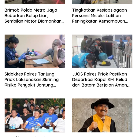
Brimob Polda Metro Jaya
Tingkatkan Kesiapsiagaan
Bubarkan Balap Liar,
Personel Melalui Latihan
Sembilan Motor Diamankan
Peningkatan Kemampuan
di Jakarta Timur
Dalmas
Sidokkes Polres Tanjung
JJOS Polres Priok Pastikan
Priok Laksanakan Skrining
Debarkasi Kapal KM. Kelud
Risiko Penyakit Jantung
dari Batam Berjalan Aman,
Koroner bagi Personel PNPP
Tertib, dan Lancar