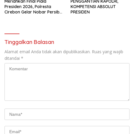
Meriahkan Final Piala
PENGGANTIAN KAPOLRI,
Presiden 2026, Polresta
KOMPETENSI ABSOLUT
Cirebon Gelar Nobar Persib
PRESIDEN
vs Persebaya dan Bagi-Bagi
Motor Listrik
Tinggalkan Balasan
Alamat email Anda tidak akan dipublikasikan.
Ruas yang wajib
ditandai
*