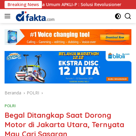
Langsung
etua Umum APKLI-P : Solusi Revolusioner
Breaking News
Oknum SPSI 
ke
konten
Beranda
POLRI
POLRI
Begal Ditangkap Saat Dorong
Motor di Jakarta Utara, Ternyata
Mau Cari Sasaran