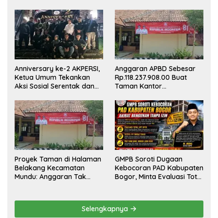
Anniversary ke-2 AKPERSI,
Anggaran APBD Sebesar
Ketua Umum Tekankan
Rp.118.237.908.00 Buat
Aksi Sosial Serentak dan
Taman Kantor
Targetkan Pendaftaran
Kemewahan yang Tak
Konstituen ke Dewan Pers
Masuk Akal, Harus
Dipertanggungjawabkan
Secara Terbuka!
Proyek Taman di Halaman
GMPB Soroti Dugaan
Belakang Kecamatan
Kebocoran PAD Kabupaten
Mundu: Anggaran Tak
Bogor, Minta Evaluasi Total
Terlihat, Informasi Tak
Pengawasan Bangunan
Tersedia
Tak Berizin
Selengkapnya