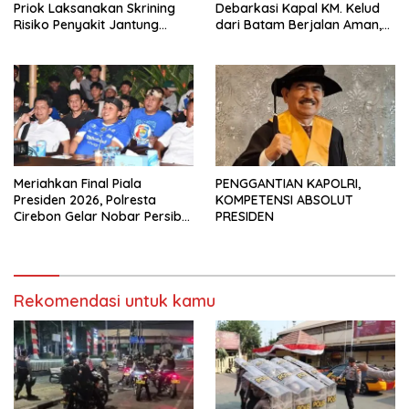
Priok Laksanakan Skrining
Debarkasi Kapal KM. Kelud
Risiko Penyakit Jantung
dari Batam Berjalan Aman,
Koroner bagi Personel PNPP
Tertib, dan Lancar
Meriahkan Final Piala
PENGGANTIAN KAPOLRI,
Presiden 2026, Polresta
KOMPETENSI ABSOLUT
Cirebon Gelar Nobar Persib
PRESIDEN
vs Persebaya dan Bagi-Bagi
Motor Listrik
Rekomendasi untuk kamu