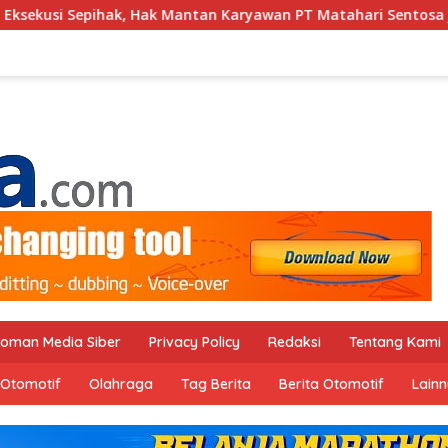
tan Karyawan PT Matahari Sentosa Jaya Terabaikan
J
oman Media Siber
Privacy Policy
Redaksi
Tentang Kami
Otomotif
Olahraga
Tag Berita
Berita Otomotif
Lain