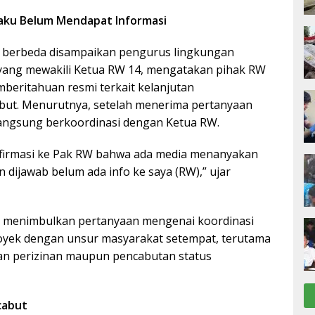
ku Belum Mendapat Informasi
asi berbeda disampaikan pengurus lingkungan
 yang mewakili Ketua RW 14, mengatakan pihak RW
eritahuan resmi terkait kelanjutan
ut. Menurutnya, setelah menerima pertanyaan
 langsung berkoordinasi dengan Ketua RW.
nfirmasi ke Pak RW bahwa ada media menanyakan
an dijawab belum ada info ke saya (RW),” ujar
t menimbulkan pertanyaan mengenai koordinasi
oyek dengan unsur masyarakat setempat, terutama
an perizinan maupun pencabutan status
cabut