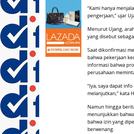
“Kami hanya menjala
pengerjaan,” ujar Uj
Menurut Ujang, arah
yang disebut sebagai
Saat dikonfirmasi m
bahwa pekerjaan ke
informasi bahwa pro
perusahaan meminta
“Iya, saya dapat inf
melanjutkan,” kata 
Namun hingga berita
menunjukkan bahwa s
bahwa izin yang dipe
berwenang.