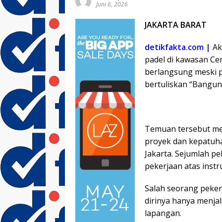
Juni 6, 2026
JAKARTA BARAT
detikfakta.com |
Ak
padel di kawasan Ce
berlangsung meski p
bertuliskan “Bangun
Temuan tersebut me
proyek dan kepatuha
Jakarta. Sejumlah p
pekerjaan atas instr
Salah seorang peke
dirinya hanya menja
lapangan.