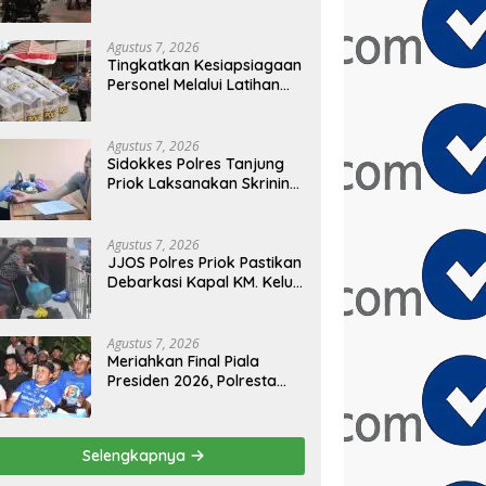
Sembilan Motor
Diamankan di Jakarta
Timur
Agustus 7, 2026
Tingkatkan Kesiapsiagaan
Personel Melalui Latihan
Peningkatan Kemampuan
Dalmas
Agustus 7, 2026
Sidokkes Polres Tanjung
Priok Laksanakan Skrining
Risiko Penyakit Jantung
Koroner bagi Personel
PNPP
Agustus 7, 2026
JJOS Polres Priok Pastikan
Debarkasi Kapal KM. Kelud
dari Batam Berjalan
Aman, Tertib, dan Lancar
Agustus 7, 2026
Meriahkan Final Piala
Presiden 2026, Polresta
Cirebon Gelar Nobar
Persib vs Persebaya dan
Bagi-Bagi Motor Listrik
Selengkapnya