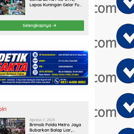
Lapas Kuningan Gelar Fun
Walk, Donor Darah,
Pemeriksaan Kesehatan
hingga Bakti Sosial
Selengkapnya
lri
Agustus 7, 2026
Brimob Polda Metro Jaya
Bubarkan Balap Liar,