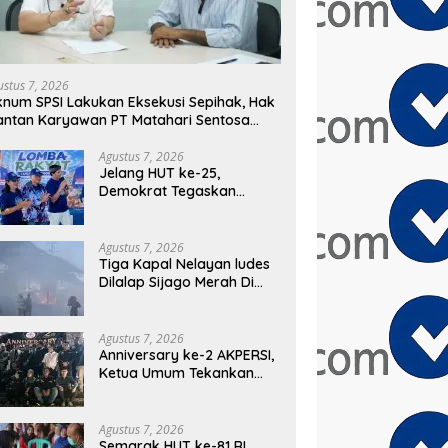
ustus 7, 2026
num SPSI Lakukan Eksekusi Sepihak, Hak
ntan Karyawan PT Matahari Sentosa
ya Terabaikan
Agustus 7, 2026
Jelang HUT ke-25,
Demokrat Tegaskan
Komitmen Jadi Sahabat
Rakyat Lewat Gerakan
Langit Biru
Agustus 7, 2026
Tiga Kapal Nelayan ludes
Dilalap Sijago Merah Di
Pelabuhan Karangsong
Indramayu
Agustus 7, 2026
Anniversary ke-2 AKPERSI,
Ketua Umum Tekankan
Aksi Sosial Serentak dan
Targetkan Pendaftaran
Konstituen ke Dewan Pers
Agustus 7, 2026
Semarak HUT ke-81 RI,