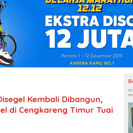
B
In
an
isegel Kembali Dibangun,
l di Cengkareng Timur Tuai