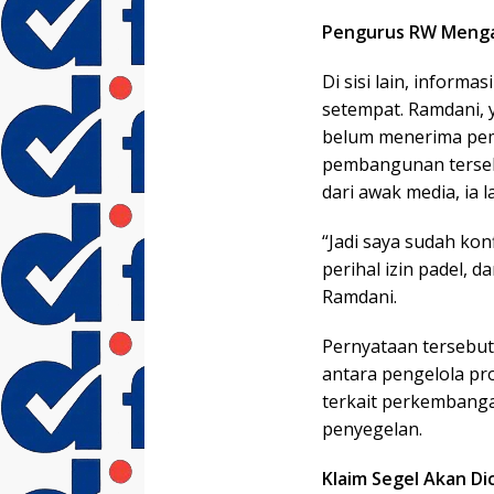
Pengurus RW Menga
Di sisi lain, inform
setempat. Ramdani,
belum menerima pemb
pembangunan terseb
dari awak media, ia
“Jadi saya sudah ko
perihal izin padel, d
Ramdani.
Pernyataan tersebu
antara pengelola pr
terkait perkembang
penyegelan.
Klaim Segel Akan Di