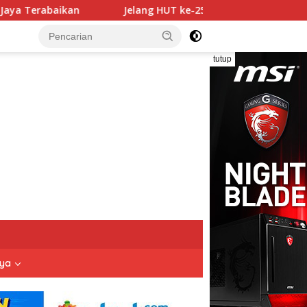
elang HUT ke-25, Demokrat Tegaskan Komitmen Jadi Sahabat Ra
tutup
nya