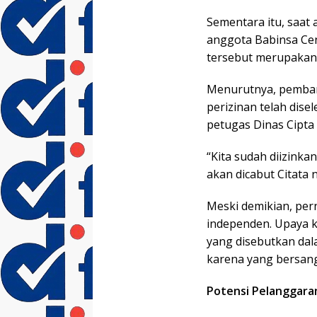
Sementara itu, saat
anggota Babinsa C
tersebut merupakan
Menurutnya, pemban
perizinan telah dise
petugas Dinas Cipta 
“Kita sudah diizink
akan dicabut Citata n
Meski demikian, pern
independen. Upaya 
yang disebutkan da
karena yang bersang
Potensi Pelanggaran