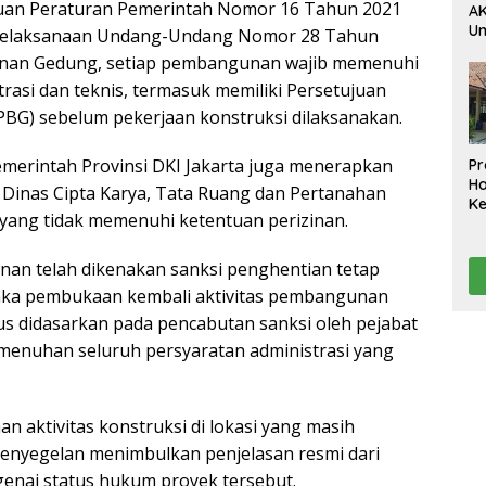
uan Peraturan Pemerintah Nomor 16 Tahun 2021
AK
U
 Pelaksanaan Undang-Undang Nomor 28 Tahun
Ak
nan Gedung, setiap pembangunan wajib memenuhi
da
rasi dan teknis, termasuk memiliki Persetujuan
Pe
Ko
BG) sebelum pekerjaan konstruksi dilaksanakan.
D
Pemerintah Provinsi DKI Jakarta juga menerapkan
Pr
H
Dinas Cipta Karya, Tata Ruang dan Pertanahan
K
yang tidak memenuhi ketentuan perizinan.
A
Te
Ta
nan telah dikenakan sanksi penghentian tetap
aka pembukaan kembali aktivitas pembangunan
us didasarkan pada pencabutan sanksi oleh pejabat
menuhan seluruh persyaratan administrasi yang
an aktivitas konstruksi di lokasi yang masih
nyegelan menimbulkan penjelasan resmi dari
genai status hukum proyek tersebut.