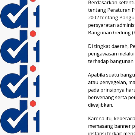
Berdasarkan ketent
tentang Peraturan
2002 tentang Bangu
persyaratan administ
Bangunan Gedung (P
Di tingkat daerah, 
pengawasan melalui 
terhadap bangunan 
Apabila suatu bangu
atau penyegelan, m
pada prinsipnya har
berwenang serta pe
diwajibkan.
Karena itu, keberada
memasang banner pe
instansi terkait men