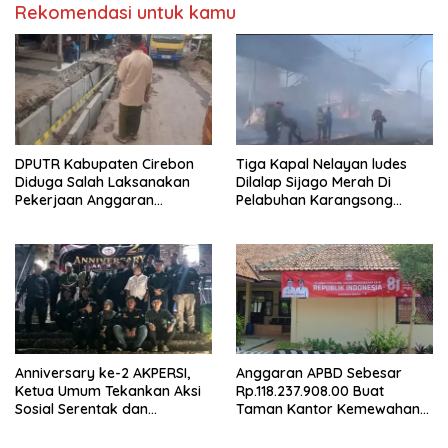
Rekomendasi untuk kamu
DPUTR Kabupaten Cirebon
Tiga Kapal Nelayan ludes
Diduga Salah Laksanakan
Dilalap Sijago Merah Di
Pekerjaan Anggaran
Pelabuhan Karangsong
Pemeliharaan Jalan Malah
Indramayu
Pasang Selokan,
Rp.581.850.000Juta
Terancam Mubazir!
Anniversary ke-2 AKPERSI,
Anggaran APBD Sebesar
Ketua Umum Tekankan Aksi
Rp.118.237.908.00 Buat
Sosial Serentak dan
Taman Kantor Kemewahan
Targetkan Pendaftaran
yang Tak Masuk Akal, Harus
Konstituen ke Dewan Pers
Dipertanggungjawabkan