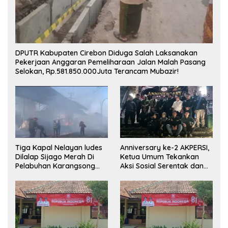
DPUTR Kabupaten Cirebon Diduga Salah Laksanakan
Pekerjaan Anggaran Pemeliharaan Jalan Malah Pasang
Selokan, Rp.581.850.000Juta Terancam Mubazir!
Tiga Kapal Nelayan ludes
Anniversary ke-2 AKPERSI,
Dilalap Sijago Merah Di
Ketua Umum Tekankan
Pelabuhan Karangsong
Aksi Sosial Serentak dan
Indramayu
Targetkan Pendaftaran
Konstituen ke Dewan Pers