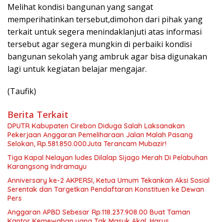
Melihat kondisi bangunan yang sangat
memperihatinkan tersebut,dimohon dari pihak yang
terkait untuk segera menindaklanjuti atas informasi
tersebut agar segera mungkin di perbaiki kondisi
bangunan sekolah yang ambruk agar bisa digunakan
lagi untuk kegiatan belajar mengajar.
(Taufik)
Berita Terkait
DPUTR Kabupaten Cirebon Diduga Salah Laksanakan
Pekerjaan Anggaran Pemeliharaan Jalan Malah Pasang
Selokan, Rp.581.850.000Juta Terancam Mubazir!
Tiga Kapal Nelayan ludes Dilalap Sijago Merah Di Pelabuhan
Karangsong Indramayu
Anniversary ke-2 AKPERSI, Ketua Umum Tekankan Aksi Sosial
Serentak dan Targetkan Pendaftaran Konstituen ke Dewan
Pers
Anggaran APBD Sebesar Rp.118.237.908.00 Buat Taman
Kantor Kemewahan yang Tak Masuk Akal, Harus