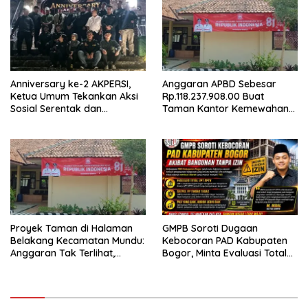
Rp.581.850.000Juta
Terancam Mubazir!
Anniversary ke-2 AKPERSI,
Anggaran APBD Sebesar
Ketua Umum Tekankan Aksi
Rp.118.237.908.00 Buat
Sosial Serentak dan
Taman Kantor Kemewahan
Targetkan Pendaftaran
yang Tak Masuk Akal, Harus
Konstituen ke Dewan Pers
Dipertanggungjawabkan
Secara Terbuka!
Proyek Taman di Halaman
GMPB Soroti Dugaan
Belakang Kecamatan Mundu:
Kebocoran PAD Kabupaten
Anggaran Tak Terlihat,
Bogor, Minta Evaluasi Total
Informasi Tak Tersedia
Pengawasan Bangunan Tak
Berizin