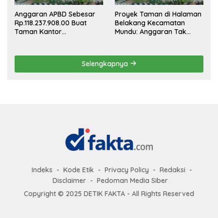
Anggaran APBD Sebesar
Proyek Taman di Halaman
Rp.118.237.908.00 Buat
Belakang Kecamatan
Taman Kantor
Mundu: Anggaran Tak
Kemewahan yang Tak
Terlihat, Informasi Tak
Masuk Akal, Harus
Tersedia
Dipertanggungjawabkan
Selengkapnya
Secara Terbuka!
Indeks
Kode Etik
Privacy Policy
Redaksi
Disclaimer
Pedoman Media Siber
Copyright © 2025 DETIK FAKTA - All Rights Reserved