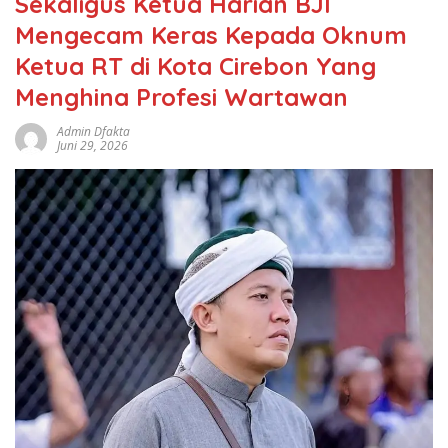
Sekaligus Ketua Harian BJI
Mengecam Keras Kepada Oknum
Ketua RT di Kota Cirebon Yang
Menghina Profesi Wartawan
Admin Dfakta
Juni 29, 2026