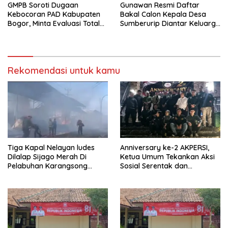
GMPB Soroti Dugaan
Gunawan Resmi Daftar
Kebocoran PAD Kabupaten
Bakal Calon Kepala Desa
Bogor, Minta Evaluasi Total
Sumberurip Diantar Keluarga
Pengawasan Bangunan Tak
Dan Ratusan Pendukung ke
Berizin
Meja Panitia
Rekomendasi untuk kamu
Tiga Kapal Nelayan ludes
Anniversary ke-2 AKPERSI,
Dilalap Sijago Merah Di
Ketua Umum Tekankan Aksi
Pelabuhan Karangsong
Sosial Serentak dan
Indramayu
Targetkan Pendaftaran
Konstituen ke Dewan Pers