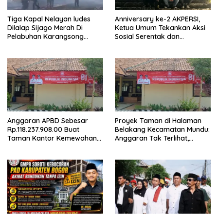
Tiga Kapal Nelayan ludes
Anniversary ke-2 AKPERSI,
Dilalap Sijago Merah Di
Ketua Umum Tekankan Aksi
Pelabuhan Karangsong
Sosial Serentak dan
Indramayu
Targetkan Pendaftaran
Konstituen ke Dewan Pers
Anggaran APBD Sebesar
Proyek Taman di Halaman
Rp.118.237.908.00 Buat
Belakang Kecamatan Mundu:
Taman Kantor Kemewahan
Anggaran Tak Terlihat,
yang Tak Masuk Akal, Harus
Informasi Tak Tersedia
Dipertanggungjawabkan
Secara Terbuka!