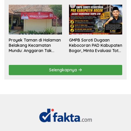
Targetkan Pendaftaran
Kemewahan yang Tak
Konstituen ke Dewan Pers
Masuk Akal, Harus
Dipertanggungjawabkan
Secara Terbuka!
Proyek Taman di Halaman
GMPB Soroti Dugaan
Belakang Kecamatan
Kebocoran PAD Kabupaten
Mundu: Anggaran Tak
Bogor, Minta Evaluasi Total
Terlihat, Informasi Tak
Pengawasan Bangunan
Tersedia
Tak Berizin
Selengkapnya