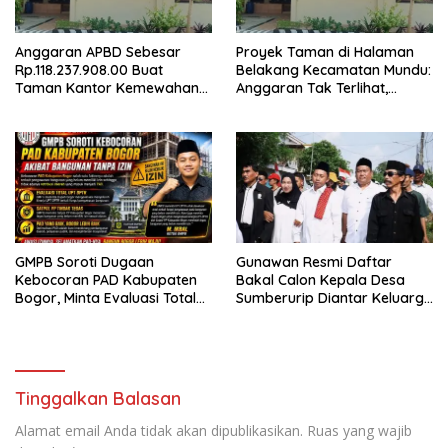
Anggaran APBD Sebesar
Proyek Taman di Halaman
Rp.118.237.908.00 Buat
Belakang Kecamatan Mundu:
Taman Kantor Kemewahan
Anggaran Tak Terlihat,
yang Tak Masuk Akal, Harus
Informasi Tak Tersedia
Dipertanggungjawabkan
Secara Terbuka!
GMPB Soroti Dugaan
Gunawan Resmi Daftar
Kebocoran PAD Kabupaten
Bakal Calon Kepala Desa
Bogor, Minta Evaluasi Total
Sumberurip Diantar Keluarga
Pengawasan Bangunan Tak
Dan Ratusan Pendukung ke
Berizin
Meja Panitia
Tinggalkan Balasan
Alamat email Anda tidak akan dipublikasikan.
Ruas yang wajib