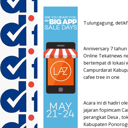
Tulungagung, detikf
Anniversary 7 tahun
Online Tekatnews net
bertempat di lokas
Campurdarat Kabupat
cafee tree in one
Acara ini di hadiri
jajaran fopimcam Ca
perangkat Desa , to
Kabupaten Ponorogo