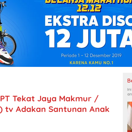
B
In
an
 PT Tekat Jaya Makmur /
 ) tv Adakan Santunan Anak