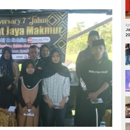
Ag
Ja
20
Pu