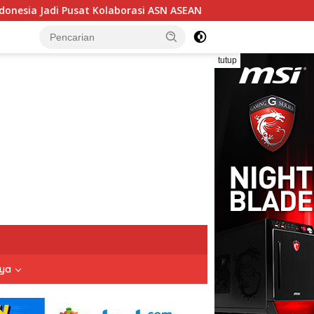
orasi ASN ASEAN
Ketua DPC BPPKB Banten HDS Serahka
tutup
nya