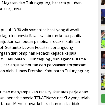
go Magetan dan Tulungagung, beserta puluhan
keluarganya .
a pukul 13 30 wib sampai selesai ,yang di awali
lagu Indonesia Raya , sambutan ketua panitia
anjutkan sambutan pimpinan redaksi Katiman
leh Sukamto Dewan Redaksi, berlangsung
gaan dari pimpinan Redaksi kepada kepala
/ tv Kabupaten Tulungagung , dan agenda utama
 , berlanjut sambutan dari perwakilan forpimcam
utan oleh Humas Protokol Kabupaten Tulungagung.
timan menyampaikan rasa syukur atas perjalanan
r , penerbit media TEKATNews net /TV yang telah
 tahun. Menurutnya, keberadaan media tidak