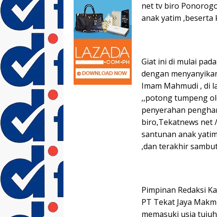
net tv biro Ponoro
anak yatim ,beserta 
Giat ini di mulai pad
dengan menyanyikan 
Imam Mahmudi , di l
,,potong tumpeng o
penyerahan penghar
biro,Tekatnews net 
santunan anak yatim
,dan terakhir samb
Pimpinan Redaksi Ka
PT Tekat Jaya Makmu
memasuki usia tujuh