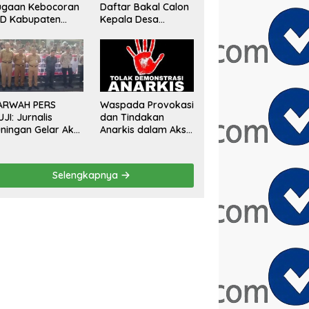
ugaan Kebocoran
Daftar Bakal Calon
AD Kabupaten
Kepala Desa
gor, Minta
Sumberurip Diantar
aluasi Total
Keluarga Dan
engawasan
Ratusan Pendukung
angunan Tak
ke Meja Panitia
rizin
Waspada Provokasi
ARWAH PERS
dan Tindakan
UJI: Jurnalis
Anarkis dalam Aksi
ningan Gelar Aksi
Unjuk Rasa di Bulan
mai Tolak Stigma
Agustus 2026
ondo Ireng”,
gas Minta
Selengkapnya
esiden Hargai
ofesi Wartawan