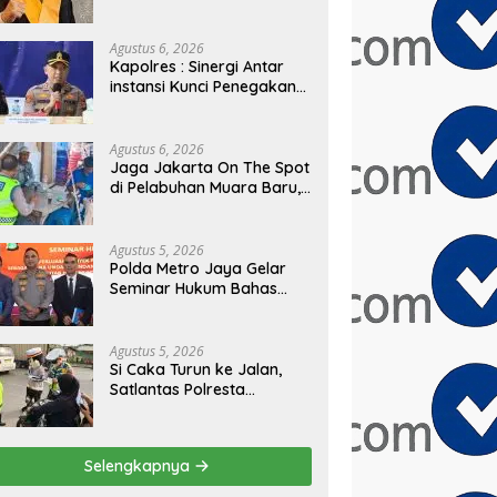
PRESIDEN
Agustus 6, 2026
Kapolres : Sinergi Antar
instansi Kunci Penegakan
Hukum dan Perlindungan
Masyarakat, Bea Cukai
Tanjung Priok Gagalkan
Agustus 6, 2026
Penyelundupan Harley-
Jaga Jakarta On The Spot
Davidson Bekas.
di Pelabuhan Muara Baru,
Polres Pelabuhan Tanjung
Priok Perkuat Sinergi
Kamtibmas Bersama
Agustus 5, 2026
Masyarakat
Polda Metro Jaya Gelar
Seminar Hukum Bahas
Perluasan Objek
Praperadilan dalam
KUHAP Baru
Agustus 5, 2026
Si Caka Turun ke Jalan,
Satlantas Polresta
Tangerang Edukasi
Pengendara di Titik Rawan
Kecelakaan
Selengkapnya