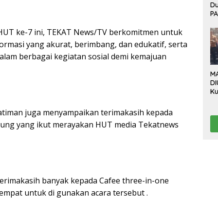
D
P
Bo
HUT ke-7 ini, TEKAT News/TV berkomitmen untuk
Ev
P
ormasi yang akurat, berimbang, dan edukatif, serta
B
dalam berbagai kegiatan sosial demi kemajuan
Be
M
DI
Ku
Da
“L
atiman juga menyampaikan terimakasih kepada
Te
gung yang ikut merayakan HUT media Tekatnews
Pr
Pr
erimakasih banyak kepada Cafee three-in-one
tempat untuk di gunakan acara tersebut .