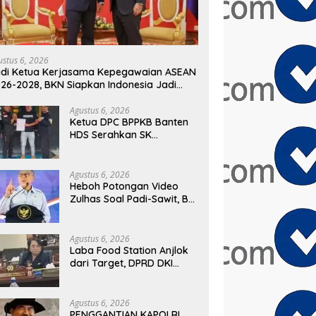
ustus 6, 2026
di Ketua Kerjasama Kepegawaian ASEAN
26-2028, BKN Siapkan Indonesia Jadi
sat Kolaborasi ASN ASEAN
Agustus 6, 2026
Ketua DPC BPPKB Banten
HDS Serahkan SK
Pengurus PAC Kecamatan
Panggarangan Masa Bakti
2026–2031
Agustus 6, 2026
Heboh Potongan Video
Zulhas Soal Padi-Sawit, BM
PAN Bongkar Konteks
Aslinya yang
Disembunyikan
Agustus 6, 2026
Laba Food Station Anjlok
dari Target, DPRD DKI
Soroti Kinerja BUMD
Pangan
Agustus 6, 2026
PENGGANTIAN KAPOLRI,