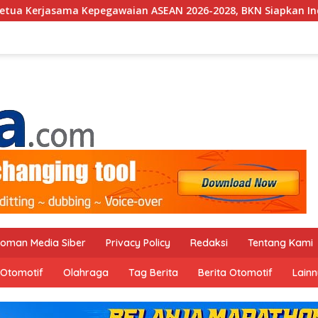
ian ASEAN 2026-2028, BKN Siapkan Indonesia Jadi Pusat Kolab
oman Media Siber
Privacy Policy
Redaksi
Tentang Kami
Otomotif
Olahraga
Tag Berita
Berita Otomotif
Lain