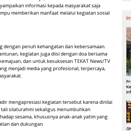
yampaikan informasi kepada masyarakat saja
ampu memberikan manfaat melalui kegiatan sosial
I
ung dengan penuh kehangatan dan kebersamaan.
antunan, kegiatan juga diisi dengan doa bersama
 kemajuan, dan untuk kesuksesan TEKAT News/TV
ng menjadi media yang profesional, terpercaya,
asyarakat.
Pr
Ke
In
adir mengapresiasi kegiatan tersebut karena dinilai
ali silaturahmi sekaligus menumbuhkan
erhadap sesama, khususnya anak-anak yatim yang
tian dan dukungan.
GM