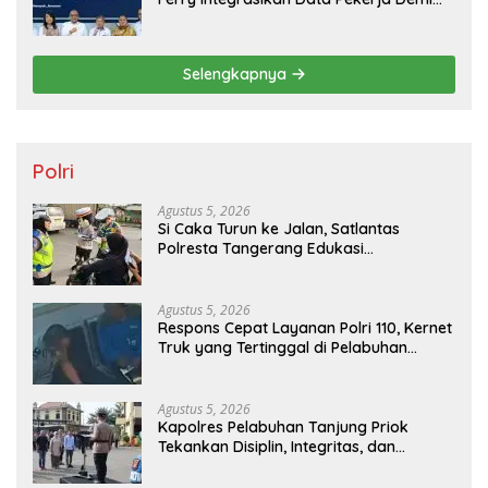
Lindungi Tenaga Lokal
Selengkapnya
Polri
Agustus 5, 2026
Si Caka Turun ke Jalan, Satlantas
Polresta Tangerang Edukasi
Pengendara di Titik Rawan Kecelakaan
Agustus 5, 2026
Respons Cepat Layanan Polri 110, Kernet
Truk yang Tertinggal di Pelabuhan
Tanjung Priok Berhasil Dipertemukan
Kembali dengan Sopir
Agustus 5, 2026
Kapolres Pelabuhan Tanjung Priok
Tekankan Disiplin, Integritas, dan
Komitmen Anti Narkoba Saat Pimpin
Apel Pagi Personel