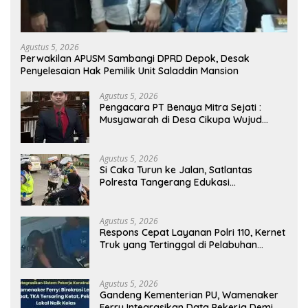
Agustus 5, 2026
Perwakilan APUSM Sambangi DPRD Depok, Desak
Penyelesaian Hak Pemilik Unit Saladdin Mansion
Agustus 5, 2026
Pengacara PT Benaya Mitra Sejati :
Musyawarah di Desa Cikupa Wujud
Penyelesaian Sengketa yang
Bermartabat
Agustus 5, 2026
Si Caka Turun ke Jalan, Satlantas
Polresta Tangerang Edukasi
Pengendara di Titik Rawan Kecelakaan
Agustus 5, 2026
Respons Cepat Layanan Polri 110, Kernet
Truk yang Tertinggal di Pelabuhan
Tanjung Priok Berhasil Dipertemukan
Kembali dengan Sopir
Agustus 5, 2026
Gandeng Kementerian PU, Wamenaker
Ferry Integrasikan Data Pekerja Demi