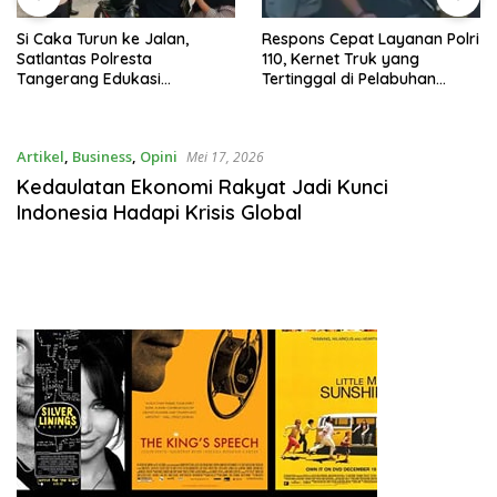
Si Caka Turun ke Jalan,
Respons Cepat Layanan Polri
Satlantas Polresta
110, Kernet Truk yang
Tangerang Edukasi
Tertinggal di Pelabuhan
Pengendara di Titik Rawan
Tanjung Priok Berhasil
Kecelakaan
Dipertemukan Kembali
dengan Sopir
Artikel
,
Business
,
Opini
Mei 17, 2026
Kedaulatan Ekonomi Rakyat Jadi Kunci
Indonesia Hadapi Krisis Global