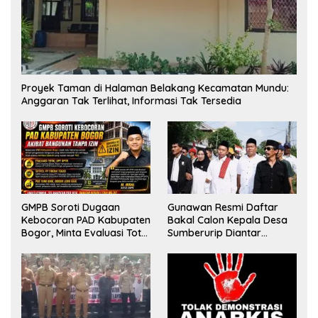
Proyek Taman di Halaman Belakang Kecamatan Mundu:
Anggaran Tak Terlihat, Informasi Tak Tersedia
GMPB Soroti Dugaan
Gunawan Resmi Daftar
Kebocoran PAD Kabupaten
Bakal Calon Kepala Desa
Bogor, Minta Evaluasi Total
Sumberurip Diantar
Pengawasan Bangunan
Keluarga Dan Ratusan
Tak Berizin
Pendukung ke Meja Panitia