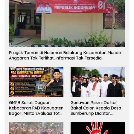
Proyek Taman di Halaman Belakang Kecamatan Mundu:
Anggaran Tak Terlihat, Informasi Tak Tersedia
GMPB Soroti Dugaan
Gunawan Resmi Daftar
Kebocoran PAD Kabupaten
Bakal Calon Kepala Desa
Bogor, Minta Evaluasi Total
Sumberurip Diantar
Pengawasan Bangunan
Keluarga Dan Ratusan
Tak Berizin
Pendukung ke Meja Panitia