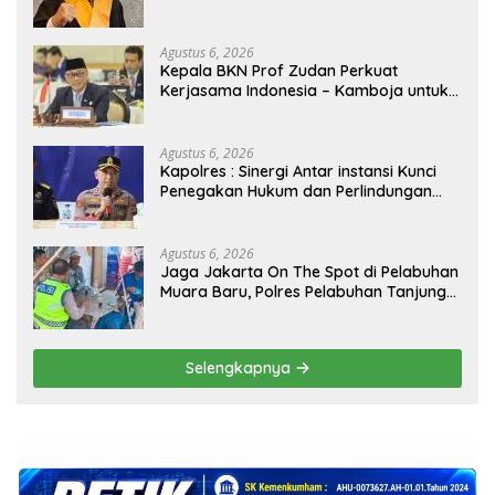
Agustus 6, 2026
Kepala BKN Prof Zudan Perkuat
Kerjasama Indonesia – Kamboja untuk
Kemajuan Tata Kelola ASN di ASEAN
Agustus 6, 2026
Kapolres : Sinergi Antar instansi Kunci
Penegakan Hukum dan Perlindungan
Masyarakat, Bea Cukai Tanjung Priok
Gagalkan Penyelundupan Harley-
Davidson Bekas.
Agustus 6, 2026
Jaga Jakarta On The Spot di Pelabuhan
Muara Baru, Polres Pelabuhan Tanjung
Priok Perkuat Sinergi Kamtibmas
Bersama Masyarakat
Selengkapnya