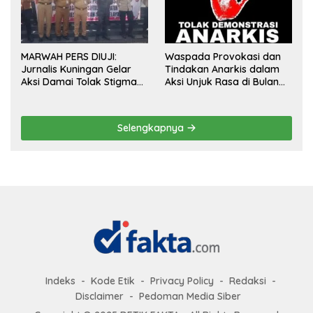
MARWAH PERS DIUJI:
Waspada Provokasi dan
Jurnalis Kuningan Gelar
Tindakan Anarkis dalam
Aksi Damai Tolak Stigma
Aksi Unjuk Rasa di Bulan
“Londo Ireng”, Tegas Minta
Agustus 2026
Presiden Hargai Profesi
Wartawan
Selengkapnya
Indeks
Kode Etik
Privacy Policy
Redaksi
Disclaimer
Pedoman Media Siber