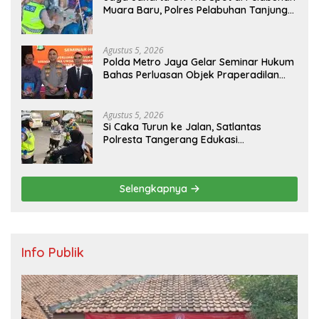
Muara Baru, Polres Pelabuhan Tanjung
Priok Perkuat Sinergi Kamtibmas
Bersama Masyarakat
Agustus 5, 2026
Polda Metro Jaya Gelar Seminar Hukum
Bahas Perluasan Objek Praperadilan
dalam KUHAP Baru
Agustus 5, 2026
Si Caka Turun ke Jalan, Satlantas
Polresta Tangerang Edukasi
Pengendara di Titik Rawan Kecelakaan
Selengkapnya
Info Publik