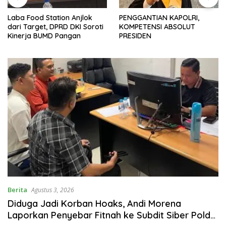
PENGGANTIAN KAPOLRI,
Kepala BKN Prof Zudan
KOMPETENSI ABSOLUT
Perkuat Kerjasama
PRESIDEN
Indonesia – Kamboja untuk
Kemajuan Tata Kelola ASN di
ASEAN
Berita
Agustus 3, 2026
Diduga Jadi Korban Hoaks, Andi Morena
Laporkan Penyebar Fitnah ke Subdit Siber Polda