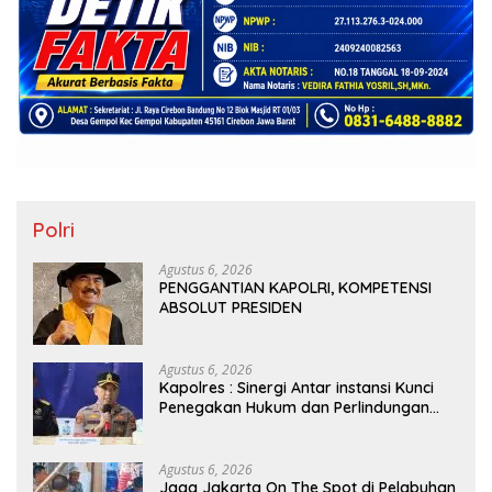
Polri
Agustus 6, 2026
PENGGANTIAN KAPOLRI, KOMPETENSI
ABSOLUT PRESIDEN
Agustus 6, 2026
Kapolres : Sinergi Antar instansi Kunci
Penegakan Hukum dan Perlindungan
Masyarakat, Bea Cukai Tanjung Priok
Gagalkan Penyelundupan Harley-
Davidson Bekas.
Agustus 6, 2026
Jaga Jakarta On The Spot di Pelabuhan