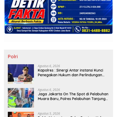
Polri
Agustus 6, 2026
Kapolres : Sinergi Antar instansi Kunci
Penegakan Hukum dan Perlindungan
Masyarakat, Bea Cukai Tanjung Priok
Gagalkan Penyelundupan Harley-
Davidson Bekas.
Agustus 6, 2026
Jaga Jakarta On The Spot di Pelabuhan
Muara Baru, Polres Pelabuhan Tanjung
Priok Perkuat Sinergi Kamtibmas
Bersama Masyarakat
Agustus 5, 2026