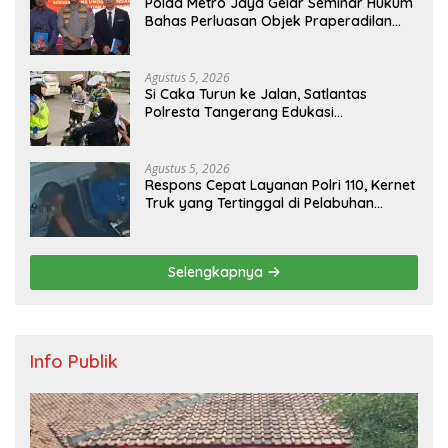
Polda Metro Jaya Gelar Seminar Hukum
Bahas Perluasan Objek Praperadilan
dalam KUHAP Baru
Agustus 5, 2026
Si Caka Turun ke Jalan, Satlantas
Polresta Tangerang Edukasi
Pengendara di Titik Rawan Kecelakaan
Agustus 5, 2026
Respons Cepat Layanan Polri 110, Kernet
Truk yang Tertinggal di Pelabuhan
Tanjung Priok Berhasil Dipertemukan
Kembali dengan Sopir
Selengkapnya
Info Publik