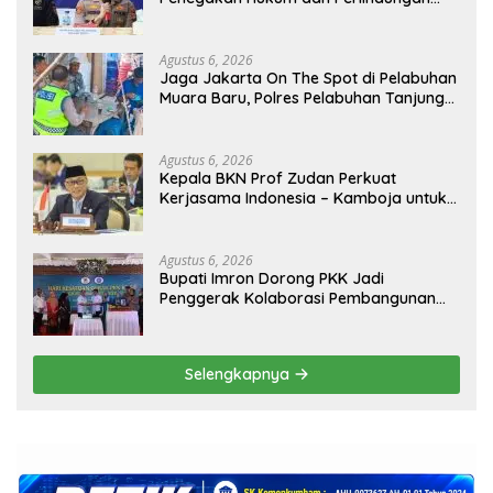
Masyarakat, Bea Cukai Tanjung Priok
Gagalkan Penyelundupan Harley-
Davidson Bekas.
Agustus 6, 2026
Jaga Jakarta On The Spot di Pelabuhan
Muara Baru, Polres Pelabuhan Tanjung
Priok Perkuat Sinergi Kamtibmas
Bersama Masyarakat
Agustus 6, 2026
Kepala BKN Prof Zudan Perkuat
Kerjasama Indonesia – Kamboja untuk
Kemajuan Tata Kelola ASN di ASEAN
Agustus 6, 2026
Bupati Imron Dorong PKK Jadi
Penggerak Kolaborasi Pembangunan
Menuju Indonesia Emas 2045
Selengkapnya