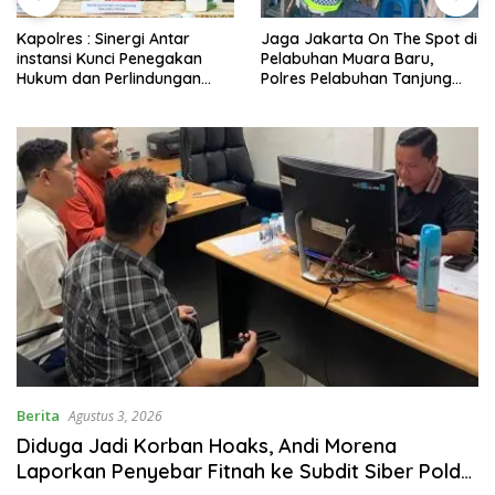
Kapolres : Sinergi Antar
Jaga Jakarta On The Spot di
instansi Kunci Penegakan
Pelabuhan Muara Baru,
Hukum dan Perlindungan
Polres Pelabuhan Tanjung
Masyarakat, Bea Cukai
Priok Perkuat Sinergi
Tanjung Priok Gagalkan
Kamtibmas Bersama
Penyelundupan Harley-
Masyarakat
Davidson Bekas.
Berita
Agustus 3, 2026
Diduga Jadi Korban Hoaks, Andi Morena
Laporkan Penyebar Fitnah ke Subdit Siber Polda