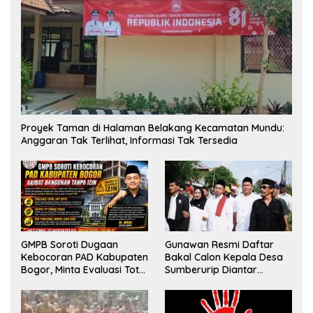
Proyek Taman di Halaman Belakang Kecamatan Mundu:
Anggaran Tak Terlihat, Informasi Tak Tersedia
GMPB Soroti Dugaan
Gunawan Resmi Daftar
Kebocoran PAD Kabupaten
Bakal Calon Kepala Desa
Bogor, Minta Evaluasi Total
Sumberurip Diantar
Pengawasan Bangunan
Keluarga Dan Ratusan
Tak Berizin
Pendukung ke Meja Panitia