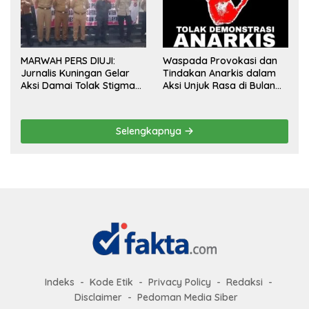
MARWAH PERS DIUJI:
Waspada Provokasi dan
Jurnalis Kuningan Gelar
Tindakan Anarkis dalam
Aksi Damai Tolak Stigma
Aksi Unjuk Rasa di Bulan
“Londo Ireng”, Tegas Minta
Agustus 2026
Presiden Hargai Profesi
Wartawan
Selengkapnya
Indeks
Kode Etik
Privacy Policy
Redaksi
Disclaimer
Pedoman Media Siber