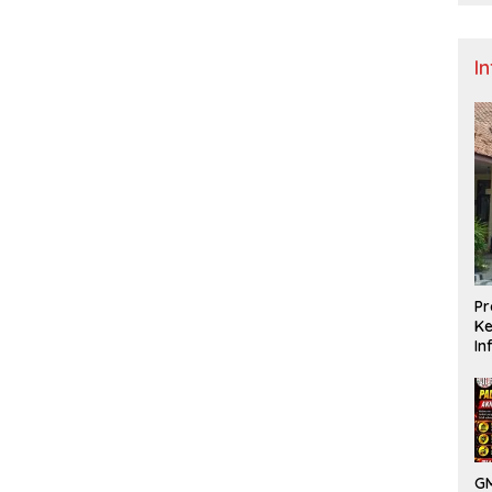
I
Pr
Ke
In
GM