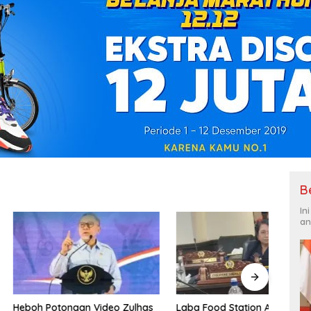
B
In
an
tongan Video Zulhas
Laba Food Station Anjlok dari
PENG