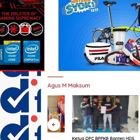
Agus M Maksum
Ketua DPC BPPKB Banten HDS
Heboh Po
Kerjasama