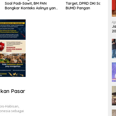
i-Sawit, BM PAN
Target, DPRD DKI Soroti Kinerja
KOMP
Konteks Aslinya yang
BUMD Pangan
PRES
nyikan
Ag
Ja
20
Pu
ukan Pasar
bis-Habisan,
donesia sebagai