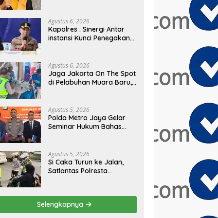
PRESIDEN
Agustus 6, 2026
Kapolres : Sinergi Antar
instansi Kunci Penegakan
Hukum dan Perlindungan
Masyarakat, Bea Cukai
Tanjung Priok Gagalkan
Agustus 6, 2026
Penyelundupan Harley-
Jaga Jakarta On The Spot
Davidson Bekas.
di Pelabuhan Muara Baru,
Polres Pelabuhan Tanjung
Priok Perkuat Sinergi
Kamtibmas Bersama
Agustus 5, 2026
Masyarakat
Polda Metro Jaya Gelar
Seminar Hukum Bahas
Perluasan Objek
Praperadilan dalam
KUHAP Baru
Agustus 5, 2026
Si Caka Turun ke Jalan,
Satlantas Polresta
Tangerang Edukasi
Pengendara di Titik Rawan
Kecelakaan
Selengkapnya