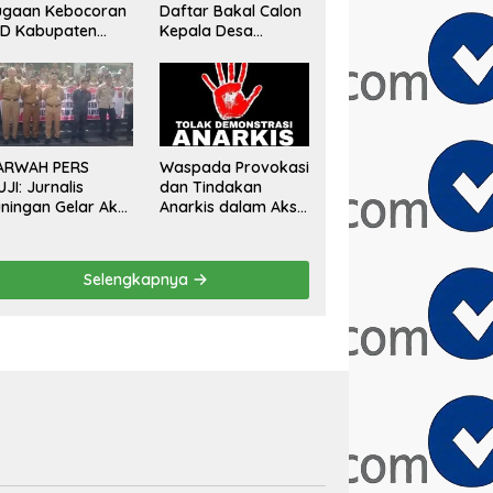
ugaan Kebocoran
Daftar Bakal Calon
AD Kabupaten
Kepala Desa
gor, Minta
Sumberurip Diantar
aluasi Total
Keluarga Dan
engawasan
Ratusan Pendukung
angunan Tak
ke Meja Panitia
rizin
ARWAH PERS
Waspada Provokasi
UJI: Jurnalis
dan Tindakan
ningan Gelar Aksi
Anarkis dalam Aksi
mai Tolak Stigma
Unjuk Rasa di Bulan
ondo Ireng”,
Agustus 2026
gas Minta
Selengkapnya
esiden Hargai
ofesi Wartawan