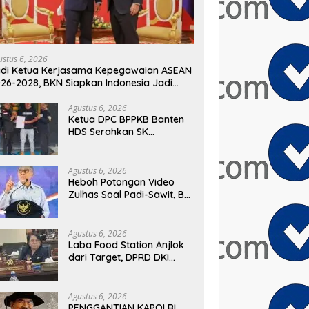
ETENSI ABSOLUT
Perkuat Kerjasama Indonesia –
K
IDEN
Kamboja untuk Kemajuan Tata
P
Kelola ASN di ASEAN
C
P
D
ustus 6, 2026
di Ketua Kerjasama Kepegawaian ASEAN
26-2028, BKN Siapkan Indonesia Jadi
sat Kolaborasi ASN ASEAN
Agustus 6, 2026
Ketua DPC BPPKB Banten
HDS Serahkan SK
Pengurus PAC Kecamatan
Panggarangan Masa Bakti
2026–2031
Agustus 6, 2026
Heboh Potongan Video
Zulhas Soal Padi-Sawit, BM
PAN Bongkar Konteks
Aslinya yang
Disembunyikan
Agustus 6, 2026
Laba Food Station Anjlok
dari Target, DPRD DKI
Soroti Kinerja BUMD
Pangan
Agustus 6, 2026
PENGGANTIAN KAPOLRI,