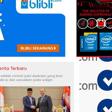
erita Terbaru
i adalah contoh judul deskripsi yang bisa
da isi dan sesuaikan pada widget
GANTIAN KAPOLRI,
Kepala BKN Prof Zudan
Ka