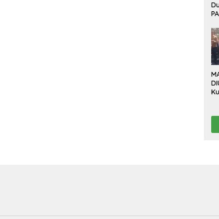
D
P
Bo
Ev
P
B
Be
M
DI
Ku
Da
“L
Te
Pr
Pr