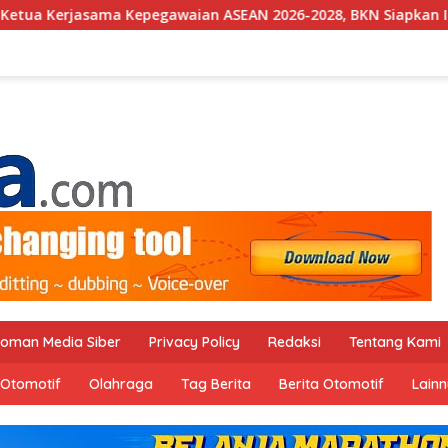
Kepegawaian ASEAN 2026-2028, BKN Siapkan Indonesia Jadi Pusa
oman Media Siber
Privacy Policy
Redaksi
Tentang Kami
Otomotif
Olahraga
Tag Berita
Berita Otomotif
Lain